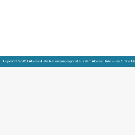
Copyright © 2011 Altkreis-Halle.Net original regional aus dem Altkreis Halle – das Online M