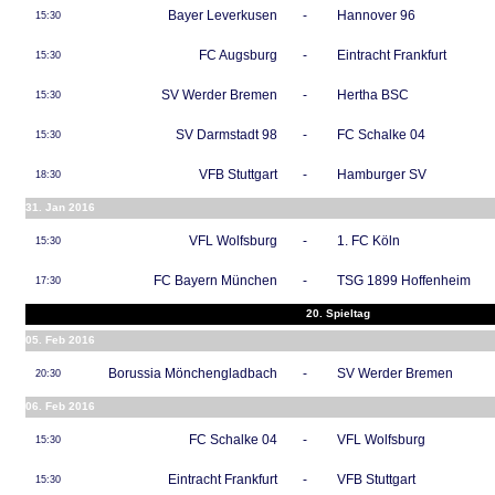
Bayer Leverkusen
-
Hannover 96
15:30
FC Augsburg
-
Eintracht Frankfurt
15:30
SV Werder Bremen
-
Hertha BSC
15:30
SV Darmstadt 98
-
FC Schalke 04
15:30
VFB Stuttgart
-
Hamburger SV
18:30
31. Jan 2016
VFL Wolfsburg
-
1. FC Köln
15:30
FC Bayern München
-
TSG 1899 Hoffenheim
17:30
20. Spieltag
05. Feb 2016
Borussia Mönchengladbach
-
SV Werder Bremen
20:30
06. Feb 2016
FC Schalke 04
-
VFL Wolfsburg
15:30
Eintracht Frankfurt
-
VFB Stuttgart
15:30