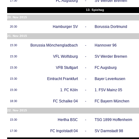
FC Augsburg
-
SV Werder Bremen
17:30
13. Spieltag
20. Nov 2015
Hamburger SV
-
Borussia Dortmund
20:30
21. Nov 2015
Borussia Mönchengladbach
-
Hannover 96
15:30
VFL Wolfsburg
-
SV Werder Bremen
15:30
VFB Stuttgart
-
FC Augsburg
15:30
Eintracht Frankfurt
-
Bayer Leverkusen
15:30
1. FC Köln
-
1. FSV Mainz 05
15:30
FC Schalke 04
-
FC Bayern München
18:30
22. Nov 2015
Hertha BSC
-
TSG 1899 Hoffenheim
15:30
FC Ingolstadt 04
-
SV Darmstadt 98
17:30