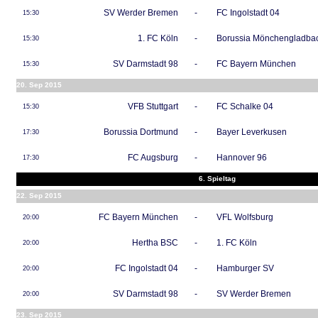
SV Werder Bremen
-
FC Ingolstadt 04
15:30
1. FC Köln
-
Borussia Mönchengladba
15:30
SV Darmstadt 98
-
FC Bayern München
15:30
20. Sep 2015
VFB Stuttgart
-
FC Schalke 04
15:30
Borussia Dortmund
-
Bayer Leverkusen
17:30
FC Augsburg
-
Hannover 96
17:30
6. Spieltag
22. Sep 2015
FC Bayern München
-
VFL Wolfsburg
20:00
Hertha BSC
-
1. FC Köln
20:00
FC Ingolstadt 04
-
Hamburger SV
20:00
SV Darmstadt 98
-
SV Werder Bremen
20:00
23. Sep 2015