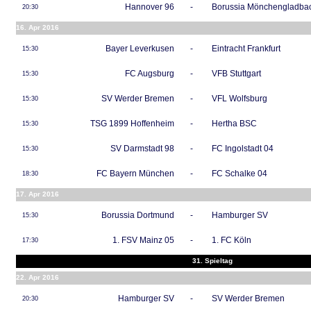
Hannover 96
-
Borussia Mönchengladba
20:30
16. Apr 2016
Bayer Leverkusen
-
Eintracht Frankfurt
15:30
FC Augsburg
-
VFB Stuttgart
15:30
SV Werder Bremen
-
VFL Wolfsburg
15:30
TSG 1899 Hoffenheim
-
Hertha BSC
15:30
SV Darmstadt 98
-
FC Ingolstadt 04
15:30
FC Bayern München
-
FC Schalke 04
18:30
17. Apr 2016
Borussia Dortmund
-
Hamburger SV
15:30
1. FSV Mainz 05
-
1. FC Köln
17:30
31. Spieltag
22. Apr 2016
Hamburger SV
-
SV Werder Bremen
20:30