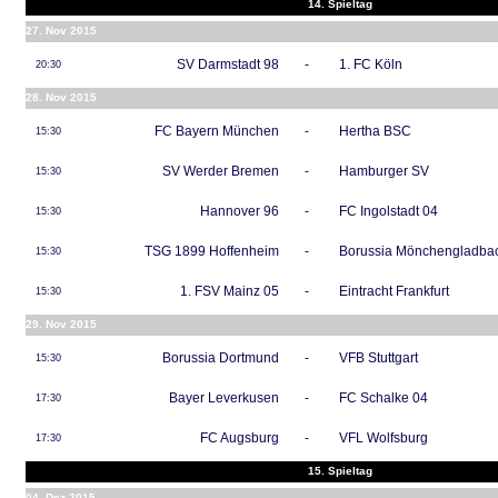
14. Spieltag
27. Nov 2015
SV Darmstadt 98
-
1. FC Köln
20:30
28. Nov 2015
FC Bayern München
-
Hertha BSC
15:30
SV Werder Bremen
-
Hamburger SV
15:30
Hannover 96
-
FC Ingolstadt 04
15:30
TSG 1899 Hoffenheim
-
Borussia Mönchengladba
15:30
1. FSV Mainz 05
-
Eintracht Frankfurt
15:30
29. Nov 2015
Borussia Dortmund
-
VFB Stuttgart
15:30
Bayer Leverkusen
-
FC Schalke 04
17:30
FC Augsburg
-
VFL Wolfsburg
17:30
15. Spieltag
04. Dez 2015