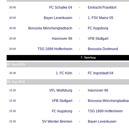
FC Schalke 04
-
Eintracht Frankfurt
20:00
Bayer Leverkusen
-
1. FSV Mainz 05
20:00
Borussia Mönchengladbach
-
FC Augsburg
20:00
Hannover 96
-
VFB Stuttgart
20:00
TSG 1899 Hoffenheim
-
Borussia Dortmund
20:00
7. Spieltag
25. Sep 2015
1. FC Köln
-
FC Ingolstadt 04
20:30
26. Sep 2015
VFL Wolfsburg
-
Hannover 96
15:30
VFB Stuttgart
-
Borussia Mönchengladba
15:30
FC Augsburg
-
TSG 1899 Hoffenheim
15:30
SV Werder Bremen
-
Bayer Leverkusen
15:30