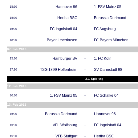
Hannover 96
-
1. FSV Mainz 05
15:30
Hertha BSC
-
Borussia Dortmund
15:30
FC Ingolstadt 04
-
FC Augsburg
15:30
Bayer Leverkusen
-
FC Bayern München
18:30
07. Feb 2016
Hamburger SV
-
1. FC Köln
15:30
TSG 1899 Hoffenheim
-
SV Darmstadt 98
17:30
21. Spieltag
12. Feb 2016
1. FSV Mainz 05
-
FC Schalke 04
20:30
13. Feb 2016
Borussia Dortmund
-
Hannover 96
15:30
VFL Wolfsburg
-
FC Ingolstadt 04
15:30
VFB Stuttgart
-
Hertha BSC
15:30