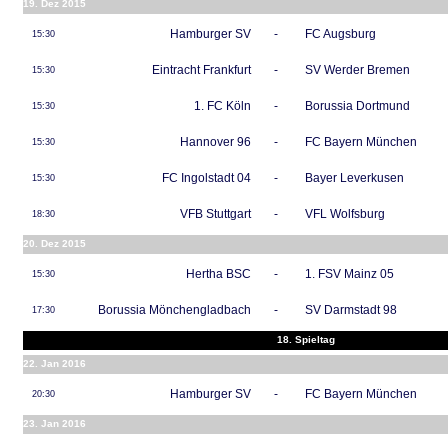
19. Dez 2015
Hamburger SV
-
FC Augsburg
15:30
Eintracht Frankfurt
-
SV Werder Bremen
15:30
1. FC Köln
-
Borussia Dortmund
15:30
Hannover 96
-
FC Bayern München
15:30
FC Ingolstadt 04
-
Bayer Leverkusen
15:30
VFB Stuttgart
-
VFL Wolfsburg
18:30
20. Dez 2015
Hertha BSC
-
1. FSV Mainz 05
15:30
Borussia Mönchengladbach
-
SV Darmstadt 98
17:30
18. Spieltag
22. Jan 2016
Hamburger SV
-
FC Bayern München
20:30
23. Jan 2016