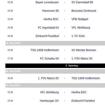
Bayer Leverkusen
-
SV Darmstadt 98
15:30
Hannover 96
-
Borussia Dortmund
15:30
Hertha BSC
-
VFB Stuttgart
15:30
FC Ingolstadt 04
-
VFL Wolfsburg
15:30
Eintracht Frankfurt
-
1. FC Köln
18:30
13. Sep 2015
TSG 1899 Hoffenheim
-
SV Werder Bremen
15:30
FC Schalke 04
-
1. FSV Mainz 05
17:30
5. Spieltag
18. Sep 2015
1. FSV Mainz 05
-
TSG 1899 Hoffenheim
20:30
19. Sep 2015
VFL Wolfsburg
-
Hertha BSC
15:30
Hamburger SV
-
Eintracht Frankfurt
15:30