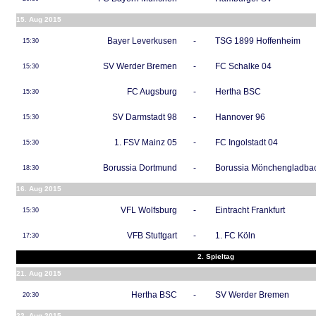
15. Aug 2015
Bayer Leverkusen
-
TSG 1899 Hoffenheim
15:30
SV Werder Bremen
-
FC Schalke 04
15:30
FC Augsburg
-
Hertha BSC
15:30
SV Darmstadt 98
-
Hannover 96
15:30
1. FSV Mainz 05
-
FC Ingolstadt 04
15:30
Borussia Dortmund
-
Borussia Mönchengladba
18:30
16. Aug 2015
VFL Wolfsburg
-
Eintracht Frankfurt
15:30
VFB Stuttgart
-
1. FC Köln
17:30
2. Spieltag
21. Aug 2015
Hertha BSC
-
SV Werder Bremen
20:30
22. Aug 2015