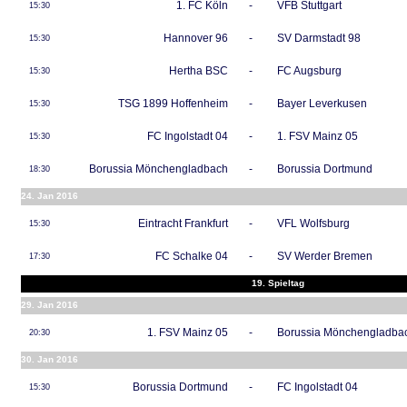
1. FC Köln
-
VFB Stuttgart
15:30
Hannover 96
-
SV Darmstadt 98
15:30
Hertha BSC
-
FC Augsburg
15:30
TSG 1899 Hoffenheim
-
Bayer Leverkusen
15:30
FC Ingolstadt 04
-
1. FSV Mainz 05
15:30
Borussia Mönchengladbach
-
Borussia Dortmund
18:30
24. Jan 2016
Eintracht Frankfurt
-
VFL Wolfsburg
15:30
FC Schalke 04
-
SV Werder Bremen
17:30
19. Spieltag
29. Jan 2016
1. FSV Mainz 05
-
Borussia Mönchengladba
20:30
30. Jan 2016
Borussia Dortmund
-
FC Ingolstadt 04
15:30