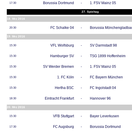
Borussia Dortmund
-
1. FSV Mainz 05
17:30
27. Spieltag
18. Mrz 2016
FC Schalke 04
-
Borussia Mönchengladba
20:30
19. Mrz 2016
VFL Wolfsburg
-
SV Darmstadt 98
15:30
Hamburger SV
-
TSG 1899 Hoffenheim
15:30
SV Werder Bremen
-
1. FSV Mainz 05
15:30
1. FC Köln
-
FC Bayern München
15:30
Hertha BSC
-
FC Ingolstadt 04
15:30
Eintracht Frankfurt
-
Hannover 96
18:30
20. Mrz 2016
VFB Stuttgart
-
Bayer Leverkusen
15:30
FC Augsburg
-
Borussia Dortmund
17:30