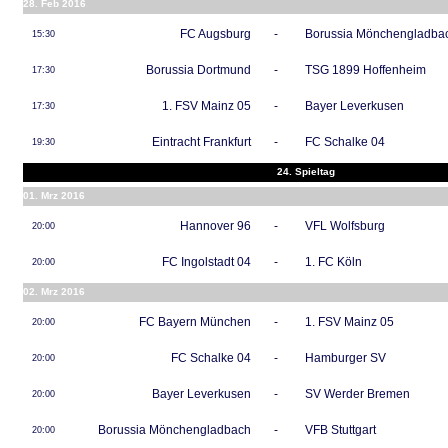
28. Feb 2016
FC Augsburg
-
Borussia Mönchengladba
15:30
Borussia Dortmund
-
TSG 1899 Hoffenheim
17:30
1. FSV Mainz 05
-
Bayer Leverkusen
17:30
Eintracht Frankfurt
-
FC Schalke 04
19:30
24. Spieltag
01. Mrz 2016
Hannover 96
-
VFL Wolfsburg
20:00
FC Ingolstadt 04
-
1. FC Köln
20:00
02. Mrz 2016
FC Bayern München
-
1. FSV Mainz 05
20:00
FC Schalke 04
-
Hamburger SV
20:00
Bayer Leverkusen
-
SV Werder Bremen
20:00
Borussia Mönchengladbach
-
VFB Stuttgart
20:00