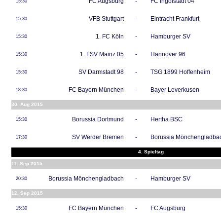
FC Augsburg
-
FC Ingolstadt 04
15:30
VFB Stuttgart
-
Eintracht Frankfurt
15:30
1. FC Köln
-
Hamburger SV
15:30
1. FSV Mainz 05
-
Hannover 96
15:30
SV Darmstadt 98
-
TSG 1899 Hoffenheim
15:30
FC Bayern München
-
Bayer Leverkusen
18:30
30. Aug 2015
Borussia Dortmund
-
Hertha BSC
15:30
SV Werder Bremen
-
Borussia Mönchengladba
17:30
4. Spieltag
11. Sep 2015
Borussia Mönchengladbach
-
Hamburger SV
20:30
12. Sep 2015
FC Bayern München
-
FC Augsburg
15:30