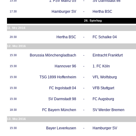
1. FSV Mainz 05
-
SV Darmstadt 98
15:30
Hamburger SV
-
Hertha BSC
17:30
26. Spieltag
11. Mrz 2016
Hertha BSC
-
FC Schalke 04
20:30
12. Mrz 2016
Borussia Mönchengladbach
-
Eintracht Frankfurt
15:30
Hannover 96
-
1. FC Köln
15:30
TSG 1899 Hoffenheim
-
VFL Wolfsburg
15:30
FC Ingolstadt 04
-
VFB Stuttgart
15:30
SV Darmstadt 98
-
FC Augsburg
15:30
FC Bayern München
-
SV Werder Bremen
18:30
13. Mrz 2016
Bayer Leverkusen
-
Hamburger SV
15:30