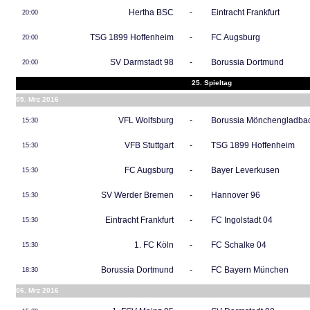
Hertha BSC
-
Eintracht Frankfurt
20:00
TSG 1899 Hoffenheim
-
FC Augsburg
20:00
SV Darmstadt 98
-
Borussia Dortmund
20:00
25. Spieltag
05. Mrz 2016
VFL Wolfsburg
-
Borussia Mönchengladba
15:30
VFB Stuttgart
-
TSG 1899 Hoffenheim
15:30
FC Augsburg
-
Bayer Leverkusen
15:30
SV Werder Bremen
-
Hannover 96
15:30
Eintracht Frankfurt
-
FC Ingolstadt 04
15:30
1. FC Köln
-
FC Schalke 04
15:30
Borussia Dortmund
-
FC Bayern München
18:30
06. Mrz 2016