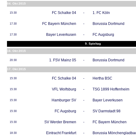
04. Okt 2015
FC Schalke 04
-
1. FC Köln
15:30
FC Bayern München
-
Borussia Dortmund
17:30
Bayer Leverkusen
-
FC Augsburg
17:30
9. Spieltag
16. Okt 2015
1. FSV Mainz 05
-
Borussia Dortmund
20:30
17. Okt 2015
FC Schalke 04
-
Hertha BSC
15:30
VFL Wolfsburg
-
TSG 1899 Hoffenheim
15:30
Hamburger SV
-
Bayer Leverkusen
15:30
FC Augsburg
-
SV Darmstadt 98
15:30
SV Werder Bremen
-
FC Bayern München
15:30
Eintracht Frankfurt
-
Borussia Mönchengladba
18:30