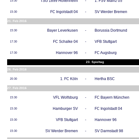
TSG 1899 Hoffenheim
-
1. FSV Mainz 05
15:30
FC Ingolstadt 04
-
SV Werder Bremen
15:30
21. Feb 2016
Bayer Leverkusen
-
Borussia Dortmund
15:30
FC Schalke 04
-
VFB Stuttgart
17:30
Hannover 96
-
FC Augsburg
17:30
23. Spieltag
26. Feb 2016
1. FC Köln
-
Hertha BSC
20:30
27. Feb 2016
VFL Wolfsburg
-
FC Bayern München
15:30
Hamburger SV
-
FC Ingolstadt 04
15:30
VFB Stuttgart
-
Hannover 96
15:30
SV Werder Bremen
-
SV Darmstadt 98
15:30