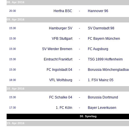
08. Apr 2016
Hertha BSC
-
Hannover 96
20:30
09. Apr 2016
Hamburger SV
-
SV Darmstadt 98
15:30
VFB Stuttgart
-
FC Bayern München
15:30
SV Werder Bremen
-
FC Augsburg
15:30
Eintracht Frankfurt
-
TSG 1899 Hoffenheim
15:30
FC Ingolstadt 04
-
Borussia Mönchengladba
15:30
VFL Wolfsburg
-
1. FSV Mainz 05
18:30
10. Apr 2016
FC Schalke 04
-
Borussia Dortmund
15:30
1. FC Köln
-
Bayer Leverkusen
17:30
30. Spieltag
15. Apr 2016