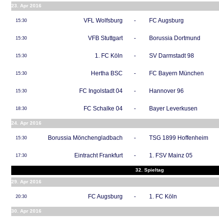
23. Apr 2016
VFL Wolfsburg
-
FC Augsburg
15:30
VFB Stuttgart
-
Borussia Dortmund
15:30
1. FC Köln
-
SV Darmstadt 98
15:30
Hertha BSC
-
FC Bayern München
15:30
FC Ingolstadt 04
-
Hannover 96
15:30
FC Schalke 04
-
Bayer Leverkusen
18:30
24. Apr 2016
Borussia Mönchengladbach
-
TSG 1899 Hoffenheim
15:30
Eintracht Frankfurt
-
1. FSV Mainz 05
17:30
32. Spieltag
29. Apr 2016
FC Augsburg
-
1. FC Köln
20:30
30. Apr 2016