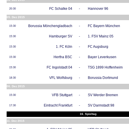
FC Schalke 04
-
Hannover 96
20:30
05. Dez 2015
Borussia Mönchengladbach
-
FC Bayern München
15:30
Hamburger SV
-
1. FSV Mainz 05
15:30
1. FC Köln
-
FC Augsburg
15:30
Hertha BSC
-
Bayer Leverkusen
15:30
FC Ingolstadt 04
-
TSG 1899 Hoffenheim
15:30
VFL Wolfsburg
-
Borussia Dortmund
18:30
06. Dez 2015
VFB Stuttgart
-
SV Werder Bremen
15:30
Eintracht Frankfurt
-
SV Darmstadt 98
17:30
16. Spieltag
11. Dez 2015