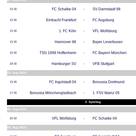
FC Schalke 04
-
SV Darmstadt 98
15:30
Eintracht Frankfurt
-
FC Augsburg
15:30
1. FC Köln
-
VFL Wolfsburg
15:30
Hannover 96
-
Bayer Leverkusen
15:30
TSG 1899 Hoffenheim
-
FC Bayern München
15:30
Hamburger SV
-
VFB Stuttgart
18:30
23. Aug 2015
FC Ingolstadt 04
-
Borussia Dortmund
15:30
Borussia Mönchengladbach
-
1. FSV Mainz 05
17:30
3. Spieltag
28. Aug 2015
VFL Wolfsburg
-
FC Schalke 04
20:30
29. Aug 2015