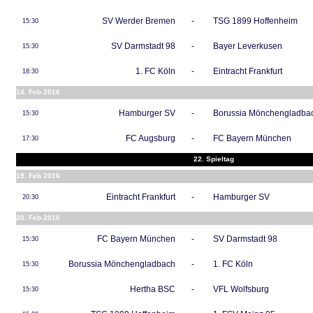
SV Werder Bremen
-
TSG 1899 Hoffenheim
15:30
SV Darmstadt 98
-
Bayer Leverkusen
15:30
1. FC Köln
-
Eintracht Frankfurt
18:30
14. Feb 2016
Hamburger SV
-
Borussia Mönchengladba
15:30
FC Augsburg
-
FC Bayern München
17:30
22. Spieltag
19. Feb 2016
Eintracht Frankfurt
-
Hamburger SV
20:30
20. Feb 2016
FC Bayern München
-
SV Darmstadt 98
15:30
Borussia Mönchengladbach
-
1. FC Köln
15:30
Hertha BSC
-
VFL Wolfsburg
15:30