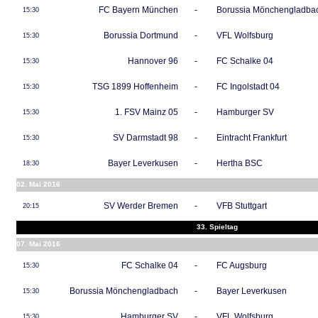
FC Bayern München
-
Borussia Mönchengladba
15:30
Borussia Dortmund
-
VFL Wolfsburg
15:30
Hannover 96
-
FC Schalke 04
15:30
TSG 1899 Hoffenheim
-
FC Ingolstadt 04
15:30
1. FSV Mainz 05
-
Hamburger SV
15:30
SV Darmstadt 98
-
Eintracht Frankfurt
15:30
Bayer Leverkusen
-
Hertha BSC
18:30
02. Mai 2016
SV Werder Bremen
-
VFB Stuttgart
20:15
33. Spieltag
07. Mai 2016
FC Schalke 04
-
FC Augsburg
15:30
Borussia Mönchengladbach
-
Bayer Leverkusen
15:30
Hamburger SV
-
VFL Wolfsburg
15:30