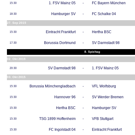
1. FSV Mainz 05
-
FC Bayern München
15:30
Hamburger SV
-
FC Schalke 04
18:30
27. Sep 2015
Eintracht Frankfurt
-
Hertha BSC
15:30
Borussia Dortmund
-
SV Darmstadt 98
17:30
8. Spieltag
02. Okt 2015
SV Darmstadt 98
-
1. FSV Mainz 05
20:30
03. Okt 2015
Borussia Mönchengladbach
-
VFL Wolfsburg
15:30
Hannover 96
-
SV Werder Bremen
15:30
Hertha BSC
-
Hamburger SV
15:30
TSG 1899 Hoffenheim
-
VFB Stuttgart
15:30
FC Ingolstadt 04
-
Eintracht Frankfurt
15:30