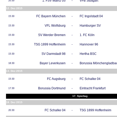
1. FSV Mainz 05
-
VFB Stuttgart
20:30
12. Dez 2015
FC Bayern München
-
FC Ingolstadt 04
15:30
VFL Wolfsburg
-
Hamburger SV
15:30
SV Werder Bremen
-
1. FC Köln
15:30
TSG 1899 Hoffenheim
-
Hannover 96
15:30
SV Darmstadt 98
-
Hertha BSC
15:30
Bayer Leverkusen
-
Borussia Mönchengladba
18:30
13. Dez 2015
FC Augsburg
-
FC Schalke 04
15:30
Borussia Dortmund
-
Eintracht Frankfurt
17:30
17. Spieltag
18. Dez 2015
FC Schalke 04
-
TSG 1899 Hoffenheim
20:30