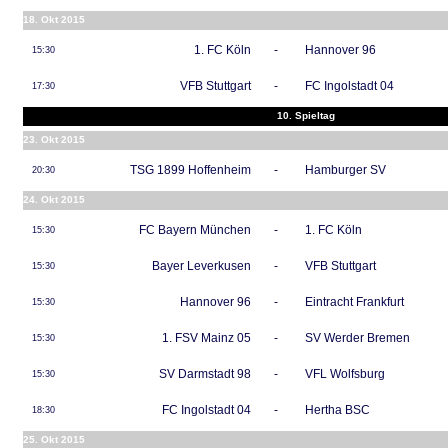
18. Okt 2015
1. FC Köln
-
Hannover 96
15:30
VFB Stuttgart
-
FC Ingolstadt 04
17:30
10. Spieltag
23. Okt 2015
TSG 1899 Hoffenheim
-
Hamburger SV
20:30
24. Okt 2015
FC Bayern München
-
1. FC Köln
15:30
Bayer Leverkusen
-
VFB Stuttgart
15:30
Hannover 96
-
Eintracht Frankfurt
15:30
1. FSV Mainz 05
-
SV Werder Bremen
15:30
SV Darmstadt 98
-
VFL Wolfsburg
15:30
FC Ingolstadt 04
-
Hertha BSC
18:30
25. Okt 2015