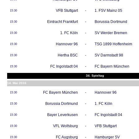
VFB Stuttgart
-
1. FSV Mainz 05
15:30
Eintracht Frankfurt
-
Borussia Dortmund
15:30
1. FC Köln
-
SV Werder Bremen
15:30
Hannover 96
-
TSG 1899 Hoffenheim
15:30
Hertha BSC
-
SV Darmstadt 98
15:30
FC Ingolstadt 04
-
FC Bayern München
15:30
34. Spieltag
14. Mai 2016
FC Bayern München
-
Hannover 96
15:30
Borussia Dortmund
-
1. FC Köln
15:30
Bayer Leverkusen
-
FC Ingolstadt 04
15:30
VFL Wolfsburg
-
VFB Stuttgart
15:30
FC Augsburg
-
Hamburger SV
15:30