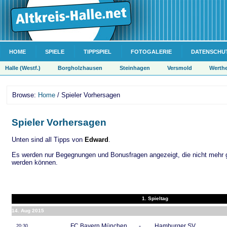
HOME
SPIELE
TIPPSPIEL
FOTOGALERIE
DATENSCHU
Halle (Westf.)
Borgholzhausen
Steinhagen
Versmold
Werth
Browse:
Home
/ Spieler Vorhersagen
Spieler Vorhersagen
Unten sind all Tipps von
Edward
.
Es werden nur Begegnungen und Bonusfragen angezeigt, die nicht mehr 
werden können.
1. Spieltag
14. Aug 2015
FC Bayern München
-
Hamburger SV
20:30