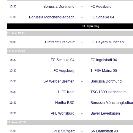
Borussia Dortmund
-
FC Augsburg
15:30
Borussia Mönchengladbach
-
FC Schalke 04
17:30
11. Spieltag
30. Okt 2015
Eintracht Frankfurt
-
FC Bayern München
20:30
31. Okt 2015
FC Schalke 04
-
FC Ingolstadt 04
15:30
FC Augsburg
-
1. FSV Mainz 05
15:30
SV Werder Bremen
-
Borussia Dortmund
15:30
1. FC Köln
-
TSG 1899 Hoffenheim
15:30
Hertha BSC
-
Borussia Mönchengladba
15:30
VFL Wolfsburg
-
Bayer Leverkusen
18:30
01. Nov 2015
VFB Stuttgart
-
SV Darmstadt 98
15:30