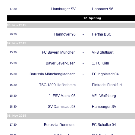
Hamburger SV
-
Hannover 96
17:30
12. Spieltag
06. Nov 2015
Hannover 96
-
Hertha BSC
20:30
07. Nov 2015
FC Bayern München
-
VFB Stuttgart
15:30
Bayer Leverkusen
-
1. FC Köln
15:30
Borussia Mönchengladbach
-
FC Ingolstadt 04
15:30
TSG 1899 Hoffenheim
-
Eintracht Frankfurt
15:30
1. FSV Mainz 05
-
VFL Wolfsburg
15:30
SV Darmstadt 98
-
Hamburger SV
18:30
08. Nov 2015
Borussia Dortmund
-
FC Schalke 04
17:30