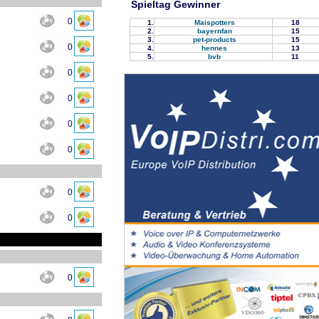
Spieltag Gewinner
0
1.
Maispotters
18
2.
bayernfan
15
3.
pet-products
15
0
4.
hennes
13
5.
bvb
11
0
0
0
0
0
0
0