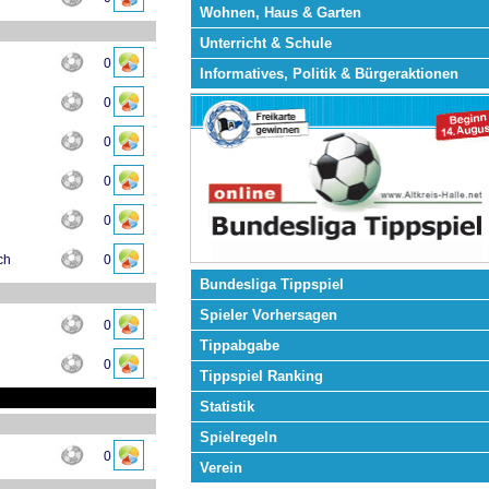
Wohnen, Haus & Garten
Unterricht & Schule
0
Informatives, Politik & Bürgeraktionen
0
0
0
0
ch
0
Bundesliga Tippspiel
Spieler Vorhersagen
0
Tippabgabe
0
Tippspiel Ranking
Statistik
Spielregeln
0
Verein