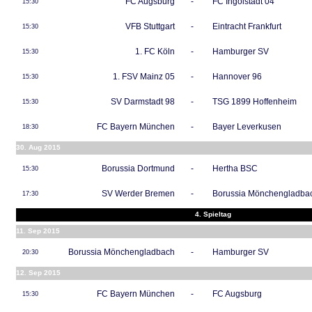
FC Augsburg
-
FC Ingolstadt 04
15:30
VFB Stuttgart
-
Eintracht Frankfurt
15:30
1. FC Köln
-
Hamburger SV
15:30
1. FSV Mainz 05
-
Hannover 96
15:30
SV Darmstadt 98
-
TSG 1899 Hoffenheim
15:30
FC Bayern München
-
Bayer Leverkusen
18:30
30. Aug 2015
Borussia Dortmund
-
Hertha BSC
15:30
SV Werder Bremen
-
Borussia Mönchengladba
17:30
4. Spieltag
11. Sep 2015
Borussia Mönchengladbach
-
Hamburger SV
20:30
12. Sep 2015
FC Bayern München
-
FC Augsburg
15:30