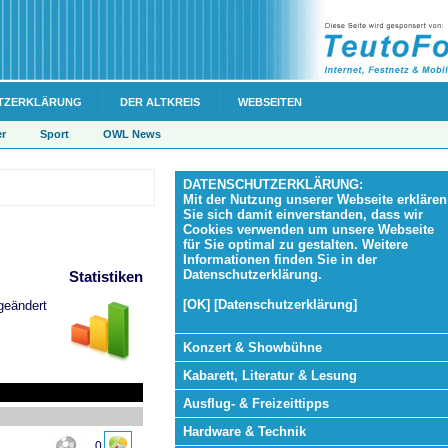
TZERKLÄRUNG
DER ALTKREIS
WEBSEITEN
er
Sport
OWL News
DATENSCHUTZERKLÄRUNG:
Mit der Nutzung unserer Webseite erklären
Sie sich damit einverstanden, dass wir
Cookies verwenden um unsere Webseite
für Sie optimal zu gestalten. Weitere
Informationen finden Sie in der
Datenschutzerklärung.
Statistiken
[OK] [Datenschutzerklärung]
geändert
Konzert & Showbühne
Kabarett, Literatur & Lesung
Ausflug- & Freizeittipps
Hardware & Technik
0