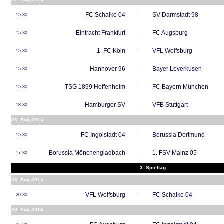
FC Schalke 04
-
SV Darmstadt 98
15:30
Eintracht Frankfurt
-
FC Augsburg
15:30
1. FC Köln
-
VFL Wolfsburg
15:30
Hannover 96
-
Bayer Leverkusen
15:30
TSG 1899 Hoffenheim
-
FC Bayern München
15:30
Hamburger SV
-
VFB Stuttgart
18:30
23. Aug 2015
FC Ingolstadt 04
-
Borussia Dortmund
15:30
Borussia Mönchengladbach
-
1. FSV Mainz 05
17:30
3. Spieltag
28. Aug 2015
VFL Wolfsburg
-
FC Schalke 04
20:30
29. Aug 2015