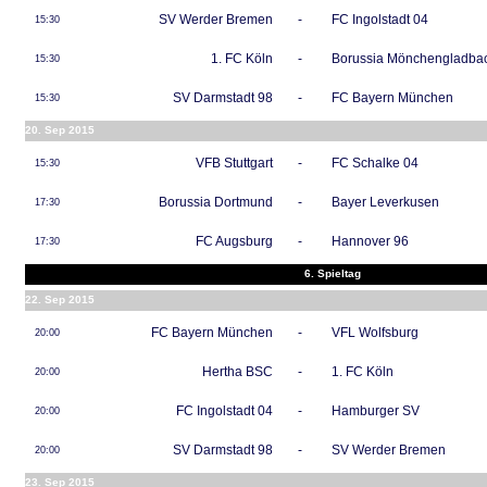
SV Werder Bremen
-
FC Ingolstadt 04
15:30
1. FC Köln
-
Borussia Mönchengladba
15:30
SV Darmstadt 98
-
FC Bayern München
15:30
20. Sep 2015
VFB Stuttgart
-
FC Schalke 04
15:30
Borussia Dortmund
-
Bayer Leverkusen
17:30
FC Augsburg
-
Hannover 96
17:30
6. Spieltag
22. Sep 2015
FC Bayern München
-
VFL Wolfsburg
20:00
Hertha BSC
-
1. FC Köln
20:00
FC Ingolstadt 04
-
Hamburger SV
20:00
SV Darmstadt 98
-
SV Werder Bremen
20:00
23. Sep 2015