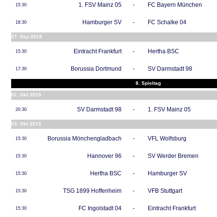
1. FSV Mainz 05
-
FC Bayern München
15:30
Hamburger SV
-
FC Schalke 04
18:30
27. Sep 2015
Eintracht Frankfurt
-
Hertha BSC
15:30
Borussia Dortmund
-
SV Darmstadt 98
17:30
8. Spieltag
02. Okt 2015
SV Darmstadt 98
-
1. FSV Mainz 05
20:30
03. Okt 2015
Borussia Mönchengladbach
-
VFL Wolfsburg
15:30
Hannover 96
-
SV Werder Bremen
15:30
Hertha BSC
-
Hamburger SV
15:30
TSG 1899 Hoffenheim
-
VFB Stuttgart
15:30
FC Ingolstadt 04
-
Eintracht Frankfurt
15:30