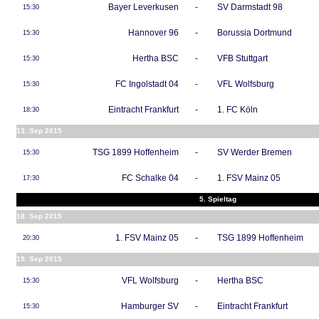
Bayer Leverkusen
-
SV Darmstadt 98
15:30
Hannover 96
-
Borussia Dortmund
15:30
Hertha BSC
-
VFB Stuttgart
15:30
FC Ingolstadt 04
-
VFL Wolfsburg
15:30
Eintracht Frankfurt
-
1. FC Köln
18:30
13. Sep 2015
TSG 1899 Hoffenheim
-
SV Werder Bremen
15:30
FC Schalke 04
-
1. FSV Mainz 05
17:30
5. Spieltag
18. Sep 2015
1. FSV Mainz 05
-
TSG 1899 Hoffenheim
20:30
19. Sep 2015
VFL Wolfsburg
-
Hertha BSC
15:30
Hamburger SV
-
Eintracht Frankfurt
15:30