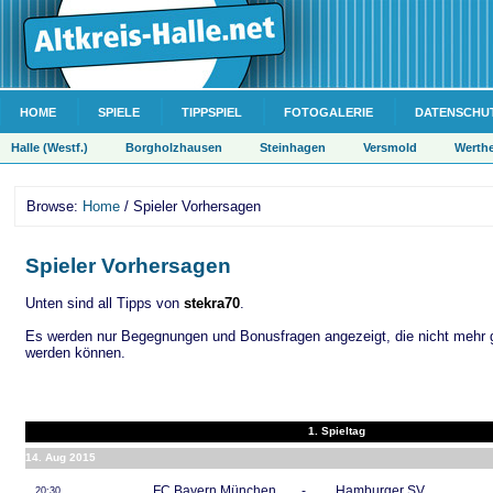
HOME
SPIELE
TIPPSPIEL
FOTOGALERIE
DATENSCHU
Halle (Westf.)
Borgholzhausen
Steinhagen
Versmold
Werth
Browse:
Home
/ Spieler Vorhersagen
Spieler Vorhersagen
Unten sind all Tipps von
stekra70
.
Es werden nur Begegnungen und Bonusfragen angezeigt, die nicht mehr 
werden können.
1. Spieltag
14. Aug 2015
FC Bayern München
-
Hamburger SV
20:30