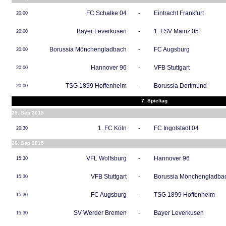
FC Schalke 04
-
Eintracht Frankfurt
20:00
Bayer Leverkusen
-
1. FSV Mainz 05
20:00
Borussia Mönchengladbach
-
FC Augsburg
20:00
Hannover 96
-
VFB Stuttgart
20:00
TSG 1899 Hoffenheim
-
Borussia Dortmund
20:00
7. Spieltag
25. Sep 2015
1. FC Köln
-
FC Ingolstadt 04
20:30
26. Sep 2015
VFL Wolfsburg
-
Hannover 96
15:30
VFB Stuttgart
-
Borussia Mönchengladba
15:30
FC Augsburg
-
TSG 1899 Hoffenheim
15:30
SV Werder Bremen
-
Bayer Leverkusen
15:30