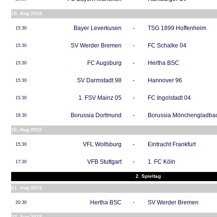
15. Aug 2015
Bayer Leverkusen
-
TSG 1899 Hoffenheim
15:30
SV Werder Bremen
-
FC Schalke 04
15:30
FC Augsburg
-
Hertha BSC
15:30
SV Darmstadt 98
-
Hannover 96
15:30
1. FSV Mainz 05
-
FC Ingolstadt 04
15:30
Borussia Dortmund
-
Borussia Mönchengladba
18:30
16. Aug 2015
VFL Wolfsburg
-
Eintracht Frankfurt
15:30
VFB Stuttgart
-
1. FC Köln
17:30
2. Spieltag
21. Aug 2015
Hertha BSC
-
SV Werder Bremen
20:30
22. Aug 2015