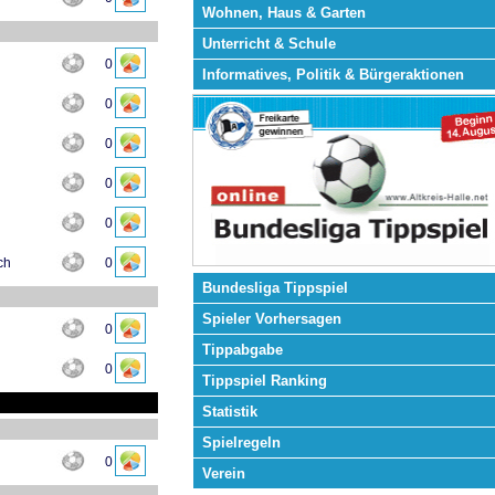
Wohnen, Haus & Garten
Unterricht & Schule
0
Informatives, Politik & Bürgeraktionen
0
0
0
0
ch
0
Bundesliga Tippspiel
Spieler Vorhersagen
0
Tippabgabe
0
Tippspiel Ranking
Statistik
Spielregeln
0
Verein