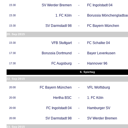
SV Werder Bremen
-
FC Ingolstadt 04
15:30
1. FC Köln
-
Borussia Mönchengladba
15:30
SV Darmstadt 98
-
FC Bayern München
15:30
20. Sep 2015
VFB Stuttgart
-
FC Schalke 04
15:30
Borussia Dortmund
-
Bayer Leverkusen
17:30
FC Augsburg
-
Hannover 96
17:30
6. Spieltag
22. Sep 2015
FC Bayern München
-
VFL Wolfsburg
20:00
Hertha BSC
-
1. FC Köln
20:00
FC Ingolstadt 04
-
Hamburger SV
20:00
SV Darmstadt 98
-
SV Werder Bremen
20:00
23. Sep 2015