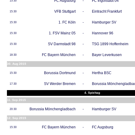
FC Augsburg
-
FC Ingolstadt 04
15:30
VFB Stuttgart
-
Eintracht Frankfurt
15:30
1. FC Köln
-
Hamburger SV
15:30
1. FSV Mainz 05
-
Hannover 96
15:30
SV Darmstadt 98
-
TSG 1899 Hoffenheim
15:30
FC Bayern München
-
Bayer Leverkusen
18:30
30. Aug 2015
Borussia Dortmund
-
Hertha BSC
15:30
SV Werder Bremen
-
Borussia Mönchengladba
17:30
4. Spieltag
11. Sep 2015
Borussia Mönchengladbach
-
Hamburger SV
20:30
12. Sep 2015
FC Bayern München
-
FC Augsburg
15:30