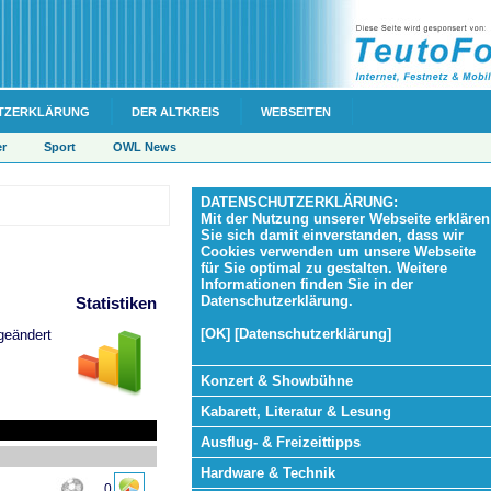
TZERKLÄRUNG
DER ALTKREIS
WEBSEITEN
er
Sport
OWL News
DATENSCHUTZERKLÄRUNG:
Mit der Nutzung unserer Webseite erklären
Sie sich damit einverstanden, dass wir
Cookies verwenden um unsere Webseite
für Sie optimal zu gestalten. Weitere
Informationen finden Sie in der
Datenschutzerklärung.
Statistiken
[OK] [Datenschutzerklärung]
geändert
Konzert & Showbühne
Kabarett, Literatur & Lesung
Ausflug- & Freizeittipps
Hardware & Technik
0