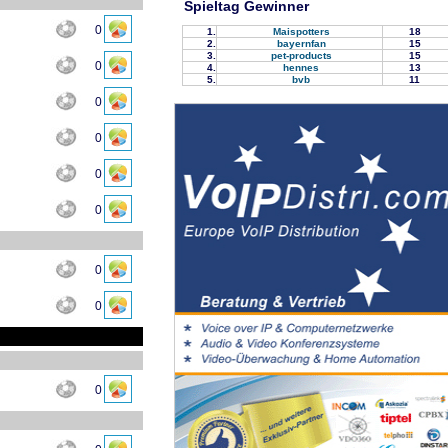
Spieltag Gewinner
0
1.
Maispotters
18
2.
bayernfan
15
3.
pet-products
15
0
4.
hennes
13
5.
bvb
11
0
0
0
0
0
0
0