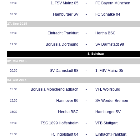
1. FSV Mainz 05
-
FC Bayern München
15:30
Hamburger SV
-
FC Schalke 04
18:30
27. Sep 2015
Eintracht Frankfurt
-
Hertha BSC
15:30
Borussia Dortmund
-
SV Darmstadt 98
17:30
8. Spieltag
02. Okt 2015
SV Darmstadt 98
-
1. FSV Mainz 05
20:30
03. Okt 2015
Borussia Mönchengladbach
-
VFL Wolfsburg
15:30
Hannover 96
-
SV Werder Bremen
15:30
Hertha BSC
-
Hamburger SV
15:30
TSG 1899 Hoffenheim
-
VFB Stuttgart
15:30
FC Ingolstadt 04
-
Eintracht Frankfurt
15:30