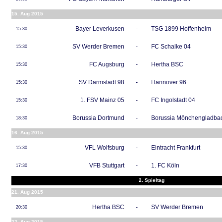
15. Aug 2015
Bayer Leverkusen
-
TSG 1899 Hoffenheim
15:30
SV Werder Bremen
-
FC Schalke 04
15:30
FC Augsburg
-
Hertha BSC
15:30
SV Darmstadt 98
-
Hannover 96
15:30
1. FSV Mainz 05
-
FC Ingolstadt 04
15:30
Borussia Dortmund
-
Borussia Mönchengladba
18:30
16. Aug 2015
VFL Wolfsburg
-
Eintracht Frankfurt
15:30
VFB Stuttgart
-
1. FC Köln
17:30
2. Spieltag
21. Aug 2015
Hertha BSC
-
SV Werder Bremen
20:30
22. Aug 2015