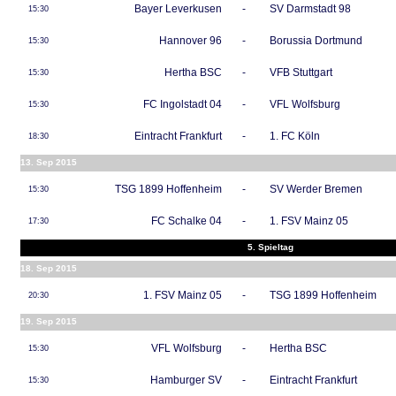
Bayer Leverkusen
-
SV Darmstadt 98
15:30
Hannover 96
-
Borussia Dortmund
15:30
Hertha BSC
-
VFB Stuttgart
15:30
FC Ingolstadt 04
-
VFL Wolfsburg
15:30
Eintracht Frankfurt
-
1. FC Köln
18:30
13. Sep 2015
TSG 1899 Hoffenheim
-
SV Werder Bremen
15:30
FC Schalke 04
-
1. FSV Mainz 05
17:30
5. Spieltag
18. Sep 2015
1. FSV Mainz 05
-
TSG 1899 Hoffenheim
20:30
19. Sep 2015
VFL Wolfsburg
-
Hertha BSC
15:30
Hamburger SV
-
Eintracht Frankfurt
15:30