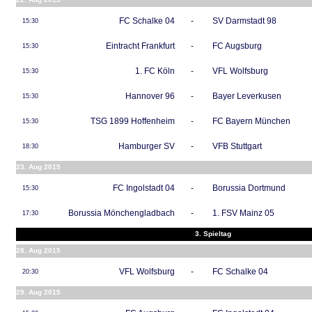
FC Schalke 04
-
SV Darmstadt 98
15:30
Eintracht Frankfurt
-
FC Augsburg
15:30
1. FC Köln
-
VFL Wolfsburg
15:30
Hannover 96
-
Bayer Leverkusen
15:30
TSG 1899 Hoffenheim
-
FC Bayern München
15:30
Hamburger SV
-
VFB Stuttgart
18:30
23. Aug 2015
FC Ingolstadt 04
-
Borussia Dortmund
15:30
Borussia Mönchengladbach
-
1. FSV Mainz 05
17:30
3. Spieltag
28. Aug 2015
VFL Wolfsburg
-
FC Schalke 04
20:30
29. Aug 2015