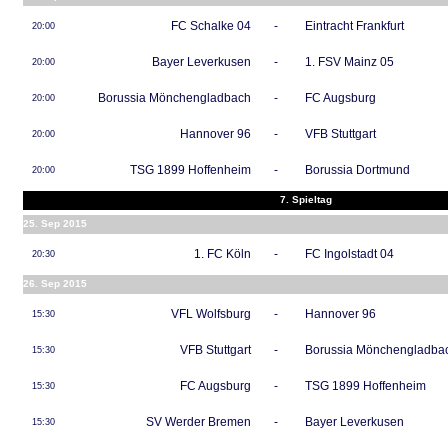
FC Schalke 04
-
Eintracht Frankfurt
20:00
Bayer Leverkusen
-
1. FSV Mainz 05
20:00
Borussia Mönchengladbach
-
FC Augsburg
20:00
Hannover 96
-
VFB Stuttgart
20:00
TSG 1899 Hoffenheim
-
Borussia Dortmund
20:00
7. Spieltag
25. Sep 2015
1. FC Köln
-
FC Ingolstadt 04
20:30
26. Sep 2015
VFL Wolfsburg
-
Hannover 96
15:30
VFB Stuttgart
-
Borussia Mönchengladba
15:30
FC Augsburg
-
TSG 1899 Hoffenheim
15:30
SV Werder Bremen
-
Bayer Leverkusen
15:30