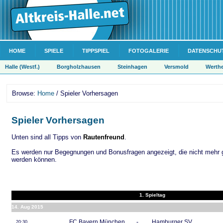
HOME
SPIELE
TIPPSPIEL
FOTOGALERIE
DATENSCHU
Halle (Westf.)
Borgholzhausen
Steinhagen
Versmold
Werth
Browse:
Home
/ Spieler Vorhersagen
Spieler Vorhersagen
Unten sind all Tipps von
Rautenfreund
.
Es werden nur Begegnungen und Bonusfragen angezeigt, die nicht mehr 
werden können.
1. Spieltag
14. Aug 2015
FC Bayern München
-
Hamburger SV
20:30