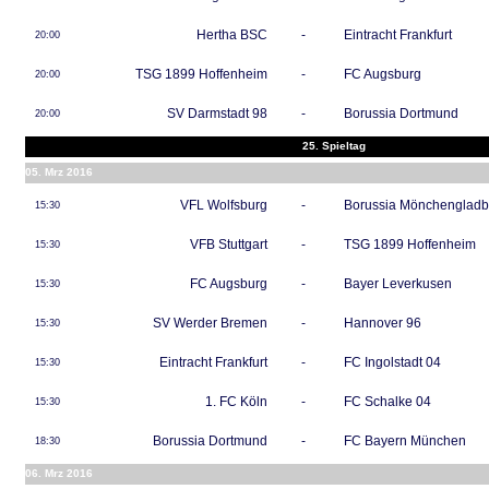
Hertha BSC
-
Eintracht Frankfurt
20:00
TSG 1899 Hoffenheim
-
FC Augsburg
20:00
SV Darmstadt 98
-
Borussia Dortmund
20:00
25. Spieltag
05. Mrz 2016
VFL Wolfsburg
-
Borussia Mönchenglad
15:30
VFB Stuttgart
-
TSG 1899 Hoffenheim
15:30
FC Augsburg
-
Bayer Leverkusen
15:30
SV Werder Bremen
-
Hannover 96
15:30
Eintracht Frankfurt
-
FC Ingolstadt 04
15:30
1. FC Köln
-
FC Schalke 04
15:30
Borussia Dortmund
-
FC Bayern München
18:30
06. Mrz 2016