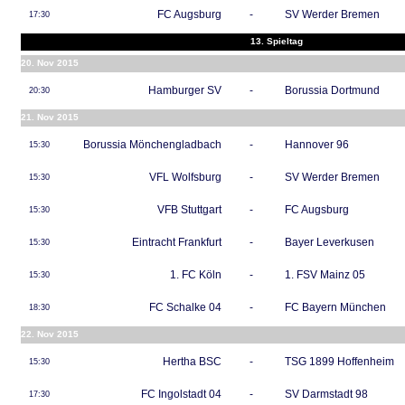
FC Augsburg
-
SV Werder Bremen
17:30
13. Spieltag
20. Nov 2015
Hamburger SV
-
Borussia Dortmund
20:30
21. Nov 2015
Borussia Mönchengladbach
-
Hannover 96
15:30
VFL Wolfsburg
-
SV Werder Bremen
15:30
VFB Stuttgart
-
FC Augsburg
15:30
Eintracht Frankfurt
-
Bayer Leverkusen
15:30
1. FC Köln
-
1. FSV Mainz 05
15:30
FC Schalke 04
-
FC Bayern München
18:30
22. Nov 2015
Hertha BSC
-
TSG 1899 Hoffenheim
15:30
FC Ingolstadt 04
-
SV Darmstadt 98
17:30