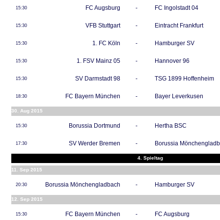
FC Augsburg
-
FC Ingolstadt 04
15:30
VFB Stuttgart
-
Eintracht Frankfurt
15:30
1. FC Köln
-
Hamburger SV
15:30
1. FSV Mainz 05
-
Hannover 96
15:30
SV Darmstadt 98
-
TSG 1899 Hoffenheim
15:30
FC Bayern München
-
Bayer Leverkusen
18:30
30. Aug 2015
Borussia Dortmund
-
Hertha BSC
15:30
SV Werder Bremen
-
Borussia Mönchenglad
17:30
4. Spieltag
11. Sep 2015
Borussia Mönchengladbach
-
Hamburger SV
20:30
12. Sep 2015
FC Bayern München
-
FC Augsburg
15:30