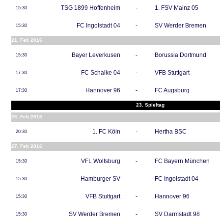
TSG 1899 Hoffenheim
-
1. FSV Mainz 05
15:30
FC Ingolstadt 04
-
SV Werder Bremen
15:30
21. Feb 2016
Bayer Leverkusen
-
Borussia Dortmund
15:30
FC Schalke 04
-
VFB Stuttgart
17:30
Hannover 96
-
FC Augsburg
17:30
23. Spieltag
26. Feb 2016
1. FC Köln
-
Hertha BSC
20:30
27. Feb 2016
VFL Wolfsburg
-
FC Bayern München
15:30
Hamburger SV
-
FC Ingolstadt 04
15:30
VFB Stuttgart
-
Hannover 96
15:30
SV Werder Bremen
-
SV Darmstadt 98
15:30