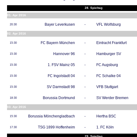
28. Spieltag
01. Apr 2016
Bayer Leverkusen
-
VFL Wolfsburg
20:30
02. Apr 2016
FC Bayern München
-
Eintracht Frankfurt
15:30
Hannover 96
-
Hamburger SV
15:30
1. FSV Mainz 05
-
FC Augsburg
15:30
FC Ingolstadt 04
-
FC Schalke 04
15:30
SV Darmstadt 98
-
VFB Stuttgart
15:30
Borussia Dortmund
-
SV Werder Bremen
18:30
03. Apr 2016
Borussia Mönchengladbach
-
Hertha BSC
15:30
TSG 1899 Hoffenheim
-
1. FC Köln
17:30
29. Spieltag