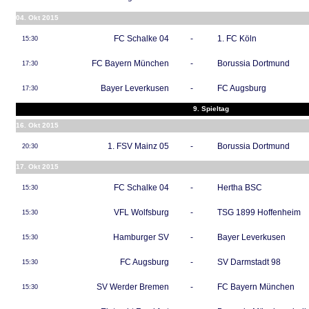
04. Okt 2015
FC Schalke 04
-
1. FC Köln
15:30
FC Bayern München
-
Borussia Dortmund
17:30
Bayer Leverkusen
-
FC Augsburg
17:30
9. Spieltag
16. Okt 2015
1. FSV Mainz 05
-
Borussia Dortmund
20:30
17. Okt 2015
FC Schalke 04
-
Hertha BSC
15:30
VFL Wolfsburg
-
TSG 1899 Hoffenheim
15:30
Hamburger SV
-
Bayer Leverkusen
15:30
FC Augsburg
-
SV Darmstadt 98
15:30
SV Werder Bremen
-
FC Bayern München
15:30