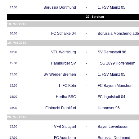
Borussia Dortmund
-
1. FSV Mainz 05
17:30
27. Spieltag
18. Mrz 2016
FC Schalke 04
-
Borussia Mönchenglad
20:30
19. Mrz 2016
VFL Wolfsburg
-
SV Darmstadt 98
15:30
Hamburger SV
-
TSG 1899 Hoffenheim
15:30
SV Werder Bremen
-
1. FSV Mainz 05
15:30
1. FC Köln
-
FC Bayern München
15:30
Hertha BSC
-
FC Ingolstadt 04
15:30
Eintracht Frankfurt
-
Hannover 96
18:30
20. Mrz 2016
VFB Stuttgart
-
Bayer Leverkusen
15:30
FC Augsburg
-
Borussia Dortmund
17:30