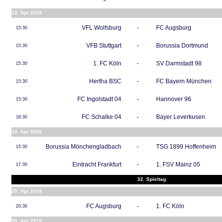
23. Apr 2016
VFL Wolfsburg
-
FC Augsburg
15:30
VFB Stuttgart
-
Borussia Dortmund
15:30
1. FC Köln
-
SV Darmstadt 98
15:30
Hertha BSC
-
FC Bayern München
15:30
FC Ingolstadt 04
-
Hannover 96
15:30
FC Schalke 04
-
Bayer Leverkusen
18:30
24. Apr 2016
Borussia Mönchengladbach
-
TSG 1899 Hoffenheim
15:30
Eintracht Frankfurt
-
1. FSV Mainz 05
17:30
32. Spieltag
29. Apr 2016
FC Augsburg
-
1. FC Köln
20:30
30. Apr 2016