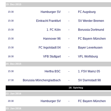
19. Dez 2015
Hamburger SV
-
FC Augsburg
15:30
Eintracht Frankfurt
-
SV Werder Bremen
15:30
1. FC Köln
-
Borussia Dortmund
15:30
Hannover 96
-
FC Bayern München
15:30
FC Ingolstadt 04
-
Bayer Leverkusen
15:30
VFB Stuttgart
-
VFL Wolfsburg
18:30
20. Dez 2015
Hertha BSC
-
1. FSV Mainz 05
15:30
Borussia Mönchengladbach
-
SV Darmstadt 98
17:30
18. Spieltag
22. Jan 2016
Hamburger SV
-
FC Bayern München
20:30
23. Jan 2016