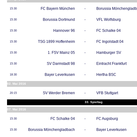
FC Bayern München
-
Borussia Mönchenglad
15:30
Borussia Dortmund
-
VFL Wolfsburg
15:30
Hannover 96
-
FC Schalke 04
15:30
TSG 1899 Hoffenheim
-
FC Ingolstadt 04
15:30
1. FSV Mainz 05
-
Hamburger SV
15:30
SV Darmstadt 98
-
Eintracht Frankfurt
15:30
Bayer Leverkusen
-
Hertha BSC
18:30
02. Mai 2016
SV Werder Bremen
-
VFB Stuttgart
20:15
33. Spieltag
07. Mai 2016
FC Schalke 04
-
FC Augsburg
15:30
Borussia Mönchengladbach
-
Bayer Leverkusen
15:30