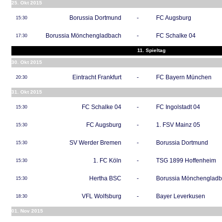
25. Okt 2015
Borussia Dortmund
-
FC Augsburg
15:30
Borussia Mönchengladbach
-
FC Schalke 04
17:30
11. Spieltag
30. Okt 2015
Eintracht Frankfurt
-
FC Bayern München
20:30
31. Okt 2015
FC Schalke 04
-
FC Ingolstadt 04
15:30
FC Augsburg
-
1. FSV Mainz 05
15:30
SV Werder Bremen
-
Borussia Dortmund
15:30
1. FC Köln
-
TSG 1899 Hoffenheim
15:30
Hertha BSC
-
Borussia Mönchenglad
15:30
VFL Wolfsburg
-
Bayer Leverkusen
18:30
01. Nov 2015