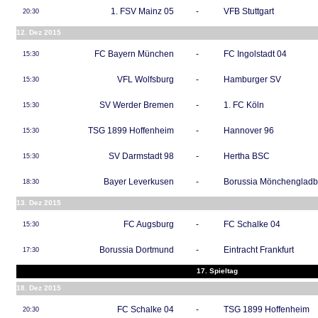
1. FSV Mainz 05
-
VFB Stuttgart
20:30
12. Dez 2015
FC Bayern München
-
FC Ingolstadt 04
15:30
VFL Wolfsburg
-
Hamburger SV
15:30
SV Werder Bremen
-
1. FC Köln
15:30
TSG 1899 Hoffenheim
-
Hannover 96
15:30
SV Darmstadt 98
-
Hertha BSC
15:30
Bayer Leverkusen
-
Borussia Mönchenglad
18:30
13. Dez 2015
FC Augsburg
-
FC Schalke 04
15:30
Borussia Dortmund
-
Eintracht Frankfurt
17:30
17. Spieltag
18. Dez 2015
FC Schalke 04
-
TSG 1899 Hoffenheim
20:30