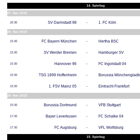
14. Spieltag
27. Nov 2015
SV Darmstadt 98
-
1. FC Köln
20:30
28. Nov 2015
FC Bayern München
-
Hertha BSC
15:30
SV Werder Bremen
-
Hamburger SV
15:30
Hannover 96
-
FC Ingolstadt 04
15:30
TSG 1899 Hoffenheim
-
Borussia Mönchenglad
15:30
1. FSV Mainz 05
-
Eintracht Frankfurt
15:30
29. Nov 2015
Borussia Dortmund
-
VFB Stuttgart
15:30
Bayer Leverkusen
-
FC Schalke 04
17:30
FC Augsburg
-
VFL Wolfsburg
17:30
15. Spieltag