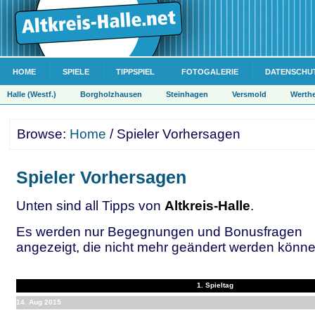
HOME
SPIELE
TIPPSPIEL
FOTOGALERIE
DATENSCHU
Halle (Westf.)
Borgholzhausen
Steinhagen
Versmold
Werth
Browse:
Home
/ Spieler Vorhersagen
Spieler Vorhersagen
Unten sind all Tipps von
Altkreis-Halle
.
Es werden nur Begegnungen und Bonusfragen
angezeigt, die nicht mehr geändert werden könne
1. Spieltag
14. Aug 2015