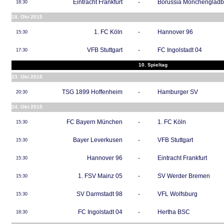
Eintracht Frankfurt
-
Borussia Mönchenglad
18:30
18. Okt 2015
1. FC Köln
-
Hannover 96
15:30
VFB Stuttgart
-
FC Ingolstadt 04
17:30
10. Spieltag
23. Okt 2015
TSG 1899 Hoffenheim
-
Hamburger SV
20:30
24. Okt 2015
FC Bayern München
-
1. FC Köln
15:30
Bayer Leverkusen
-
VFB Stuttgart
15:30
Hannover 96
-
Eintracht Frankfurt
15:30
1. FSV Mainz 05
-
SV Werder Bremen
15:30
SV Darmstadt 98
-
VFL Wolfsburg
15:30
FC Ingolstadt 04
-
Hertha BSC
18:30