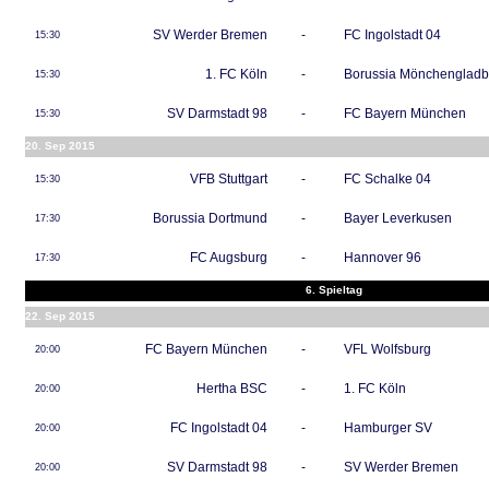
SV Werder Bremen
-
FC Ingolstadt 04
15:30
1. FC Köln
-
Borussia Mönchenglad
15:30
SV Darmstadt 98
-
FC Bayern München
15:30
20. Sep 2015
VFB Stuttgart
-
FC Schalke 04
15:30
Borussia Dortmund
-
Bayer Leverkusen
17:30
FC Augsburg
-
Hannover 96
17:30
6. Spieltag
22. Sep 2015
FC Bayern München
-
VFL Wolfsburg
20:00
Hertha BSC
-
1. FC Köln
20:00
FC Ingolstadt 04
-
Hamburger SV
20:00
SV Darmstadt 98
-
SV Werder Bremen
20:00