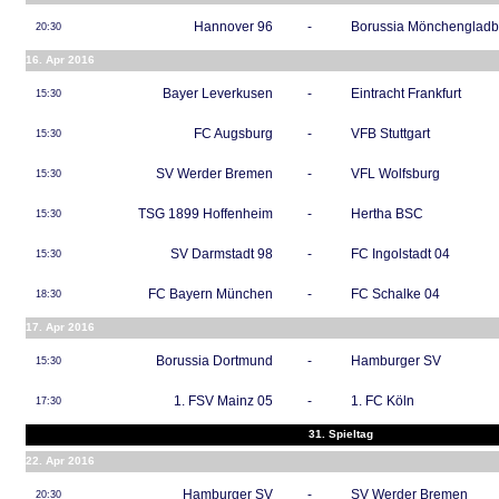
Hannover 96
-
Borussia Mönchenglad
20:30
16. Apr 2016
Bayer Leverkusen
-
Eintracht Frankfurt
15:30
FC Augsburg
-
VFB Stuttgart
15:30
SV Werder Bremen
-
VFL Wolfsburg
15:30
TSG 1899 Hoffenheim
-
Hertha BSC
15:30
SV Darmstadt 98
-
FC Ingolstadt 04
15:30
FC Bayern München
-
FC Schalke 04
18:30
17. Apr 2016
Borussia Dortmund
-
Hamburger SV
15:30
1. FSV Mainz 05
-
1. FC Köln
17:30
31. Spieltag
22. Apr 2016
Hamburger SV
-
SV Werder Bremen
20:30