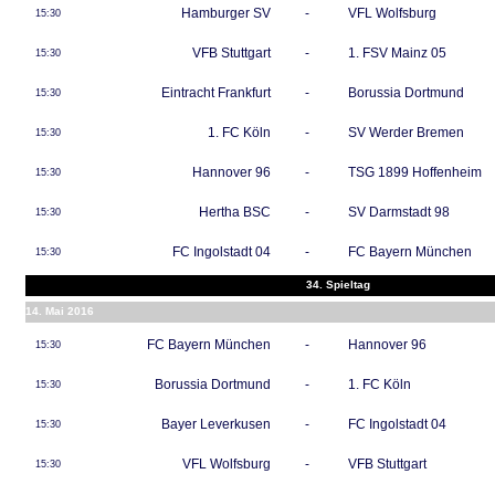
Hamburger SV
-
VFL Wolfsburg
15:30
VFB Stuttgart
-
1. FSV Mainz 05
15:30
Eintracht Frankfurt
-
Borussia Dortmund
15:30
1. FC Köln
-
SV Werder Bremen
15:30
Hannover 96
-
TSG 1899 Hoffenheim
15:30
Hertha BSC
-
SV Darmstadt 98
15:30
FC Ingolstadt 04
-
FC Bayern München
15:30
34. Spieltag
14. Mai 2016
FC Bayern München
-
Hannover 96
15:30
Borussia Dortmund
-
1. FC Köln
15:30
Bayer Leverkusen
-
FC Ingolstadt 04
15:30
VFL Wolfsburg
-
VFB Stuttgart
15:30