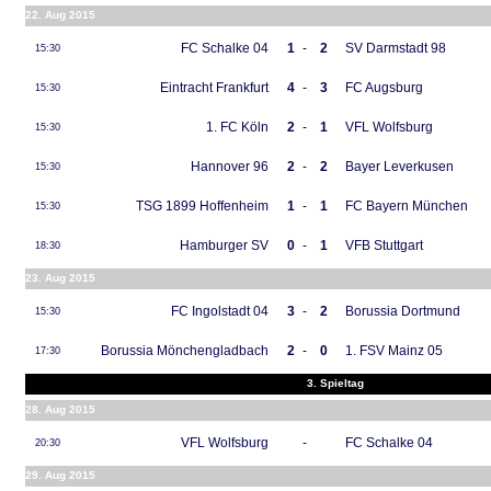
22. Aug 2015
FC Schalke 04
1
-
2
SV Darmstadt 98
15:30
Eintracht Frankfurt
4
-
3
FC Augsburg
15:30
1. FC Köln
2
-
1
VFL Wolfsburg
15:30
Hannover 96
2
-
2
Bayer Leverkusen
15:30
TSG 1899 Hoffenheim
1
-
1
FC Bayern München
15:30
Hamburger SV
0
-
1
VFB Stuttgart
18:30
23. Aug 2015
FC Ingolstadt 04
3
-
2
Borussia Dortmund
15:30
Borussia Mönchengladbach
2
-
0
1. FSV Mainz 05
17:30
3. Spieltag
28. Aug 2015
VFL Wolfsburg
-
FC Schalke 04
20:30
29. Aug 2015