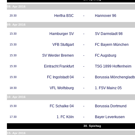
08. Apr 2016
Hertha BSC
-
Hannover 96
20:30
09. Apr 2016
Hamburger SV
-
SV Darmstadt 98
15:30
VFB Stuttgart
-
FC Bayern München
15:30
SV Werder Bremen
-
FC Augsburg
15:30
Eintracht Frankfurt
-
TSG 1899 Hoffenheim
15:30
FC Ingolstadt 04
-
Borussia Mönchenglad
15:30
VFL Wolfsburg
-
1. FSV Mainz 05
18:30
10. Apr 2016
FC Schalke 04
-
Borussia Dortmund
15:30
1. FC Köln
-
Bayer Leverkusen
17:30
30. Spieltag
15. Apr 2016