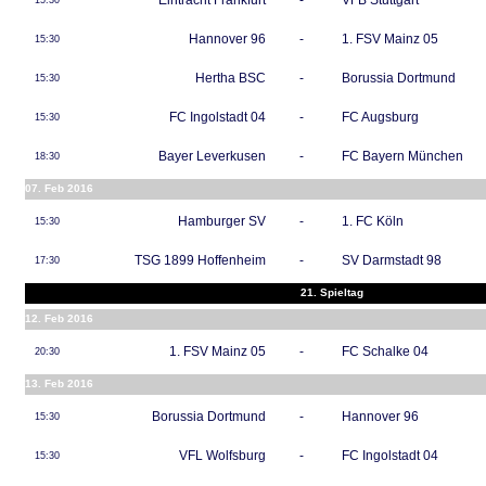
Eintracht Frankfurt
-
VFB Stuttgart
15:30
Hannover 96
-
1. FSV Mainz 05
15:30
Hertha BSC
-
Borussia Dortmund
15:30
FC Ingolstadt 04
-
FC Augsburg
15:30
Bayer Leverkusen
-
FC Bayern München
18:30
07. Feb 2016
Hamburger SV
-
1. FC Köln
15:30
TSG 1899 Hoffenheim
-
SV Darmstadt 98
17:30
21. Spieltag
12. Feb 2016
1. FSV Mainz 05
-
FC Schalke 04
20:30
13. Feb 2016
Borussia Dortmund
-
Hannover 96
15:30
VFL Wolfsburg
-
FC Ingolstadt 04
15:30