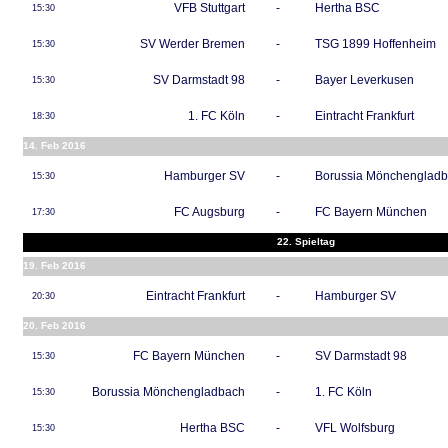
VFB Stuttgart
-
Hertha BSC
15:30
SV Werder Bremen
-
TSG 1899 Hoffenheim
15:30
SV Darmstadt 98
-
Bayer Leverkusen
15:30
1. FC Köln
-
Eintracht Frankfurt
18:30
14. Feb 2016
Hamburger SV
-
Borussia Mönchenglad
15:30
FC Augsburg
-
FC Bayern München
17:30
22. Spieltag
19. Feb 2016
Eintracht Frankfurt
-
Hamburger SV
20:30
20. Feb 2016
FC Bayern München
-
SV Darmstadt 98
15:30
Borussia Mönchengladbach
-
1. FC Köln
15:30
Hertha BSC
-
VFL Wolfsburg
15:30