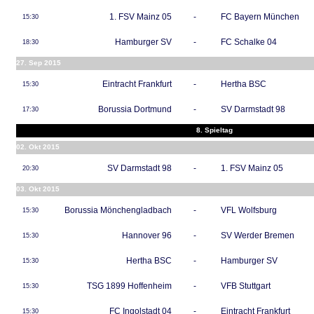
1. FSV Mainz 05
-
FC Bayern München
15:30
Hamburger SV
-
FC Schalke 04
18:30
27. Sep 2015
Eintracht Frankfurt
-
Hertha BSC
15:30
Borussia Dortmund
-
SV Darmstadt 98
17:30
8. Spieltag
02. Okt 2015
SV Darmstadt 98
-
1. FSV Mainz 05
20:30
03. Okt 2015
Borussia Mönchengladbach
-
VFL Wolfsburg
15:30
Hannover 96
-
SV Werder Bremen
15:30
Hertha BSC
-
Hamburger SV
15:30
TSG 1899 Hoffenheim
-
VFB Stuttgart
15:30
FC Ingolstadt 04
-
Eintracht Frankfurt
15:30