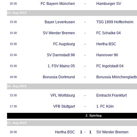
FC Bayern München
-
Hamburger SV
20:30
15. Aug 2015
Bayer Leverkusen
-
TSG 1899 Hoffenheim
15:30
SV Werder Bremen
-
FC Schalke 04
15:30
FC Augsburg
-
Hertha BSC
15:30
SV Darmstadt 98
-
Hannover 96
15:30
1. FSV Mainz 05
-
FC Ingolstadt 04
15:30
Borussia Dortmund
-
Borussia Mönchenglad
18:30
16. Aug 2015
VFL Wolfsburg
-
Eintracht Frankfurt
15:30
VFB Stuttgart
-
1. FC Köln
17:30
2. Spieltag
21. Aug 2015
Hertha BSC
1
-
1
SV Werder Bremen
20:30