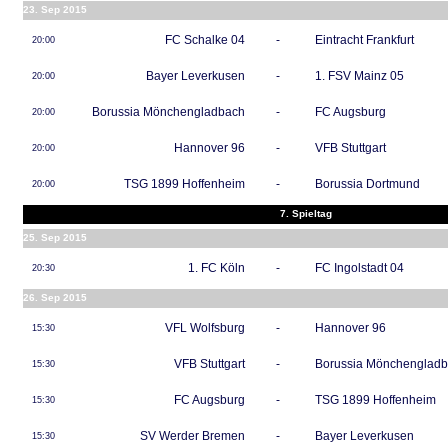
23. Sep 2015
FC Schalke 04
-
Eintracht Frankfurt
20:00
Bayer Leverkusen
-
1. FSV Mainz 05
20:00
Borussia Mönchengladbach
-
FC Augsburg
20:00
Hannover 96
-
VFB Stuttgart
20:00
TSG 1899 Hoffenheim
-
Borussia Dortmund
20:00
7. Spieltag
25. Sep 2015
1. FC Köln
-
FC Ingolstadt 04
20:30
26. Sep 2015
VFL Wolfsburg
-
Hannover 96
15:30
VFB Stuttgart
-
Borussia Mönchenglad
15:30
FC Augsburg
-
TSG 1899 Hoffenheim
15:30
SV Werder Bremen
-
Bayer Leverkusen
15:30