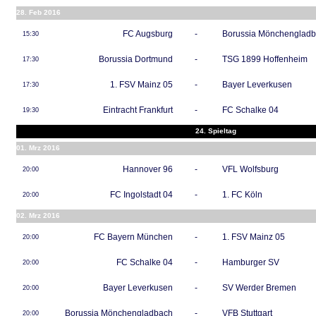
28. Feb 2016
FC Augsburg
-
Borussia Mönchenglad
15:30
Borussia Dortmund
-
TSG 1899 Hoffenheim
17:30
1. FSV Mainz 05
-
Bayer Leverkusen
17:30
Eintracht Frankfurt
-
FC Schalke 04
19:30
24. Spieltag
01. Mrz 2016
Hannover 96
-
VFL Wolfsburg
20:00
FC Ingolstadt 04
-
1. FC Köln
20:00
02. Mrz 2016
FC Bayern München
-
1. FSV Mainz 05
20:00
FC Schalke 04
-
Hamburger SV
20:00
Bayer Leverkusen
-
SV Werder Bremen
20:00
Borussia Mönchengladbach
-
VFB Stuttgart
20:00