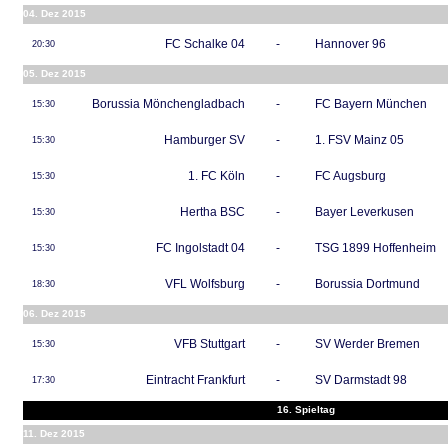
04. Dez 2015
FC Schalke 04
-
Hannover 96
20:30
05. Dez 2015
Borussia Mönchengladbach
-
FC Bayern München
15:30
Hamburger SV
-
1. FSV Mainz 05
15:30
1. FC Köln
-
FC Augsburg
15:30
Hertha BSC
-
Bayer Leverkusen
15:30
FC Ingolstadt 04
-
TSG 1899 Hoffenheim
15:30
VFL Wolfsburg
-
Borussia Dortmund
18:30
06. Dez 2015
VFB Stuttgart
-
SV Werder Bremen
15:30
Eintracht Frankfurt
-
SV Darmstadt 98
17:30
16. Spieltag
11. Dez 2015