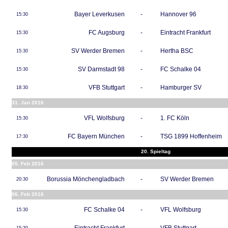
Bayer Leverkusen
-
Hannover 96
15:30
FC Augsburg
-
Eintracht Frankfurt
15:30
SV Werder Bremen
-
Hertha BSC
15:30
SV Darmstadt 98
-
FC Schalke 04
15:30
VFB Stuttgart
-
Hamburger SV
18:30
31. Jan 2016
VFL Wolfsburg
-
1. FC Köln
15:30
FC Bayern München
-
TSG 1899 Hoffenheim
17:30
20. Spieltag
05. Feb 2016
Borussia Mönchengladbach
-
SV Werder Bremen
20:30
06. Feb 2016
FC Schalke 04
-
VFL Wolfsburg
15:30