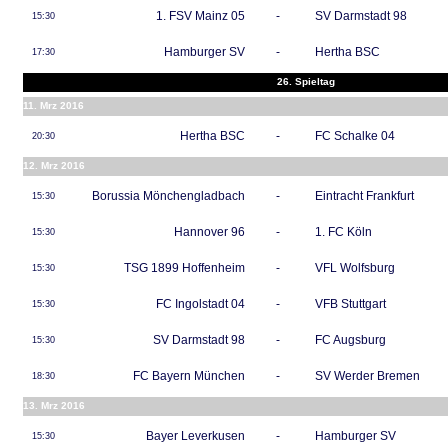
1. FSV Mainz 05
-
SV Darmstadt 98
15:30
Hamburger SV
-
Hertha BSC
17:30
26. Spieltag
11. Mrz 2016
Hertha BSC
-
FC Schalke 04
20:30
12. Mrz 2016
Borussia Mönchengladbach
-
Eintracht Frankfurt
15:30
Hannover 96
-
1. FC Köln
15:30
TSG 1899 Hoffenheim
-
VFL Wolfsburg
15:30
FC Ingolstadt 04
-
VFB Stuttgart
15:30
SV Darmstadt 98
-
FC Augsburg
15:30
FC Bayern München
-
SV Werder Bremen
18:30
13. Mrz 2016
Bayer Leverkusen
-
Hamburger SV
15:30