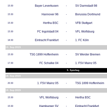
Bayer Leverkusen
-
SV Darmstadt 98
15:30
Hannover 96
-
Borussia Dortmund
15:30
Hertha BSC
-
VFB Stuttgart
15:30
FC Ingolstadt 04
-
VFL Wolfsburg
15:30
Eintracht Frankfurt
-
1. FC Köln
18:30
13. Sep 2015
TSG 1899 Hoffenheim
-
SV Werder Bremen
15:30
FC Schalke 04
-
1. FSV Mainz 05
17:30
5. Spieltag
18. Sep 2015
1. FSV Mainz 05
-
TSG 1899 Hoffenheim
20:30
19. Sep 2015
VFL Wolfsburg
-
Hertha BSC
15:30
Hamburger SV
-
Eintracht Frankfurt
15:30