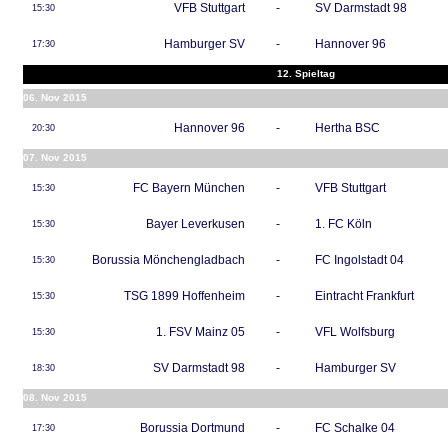
VFB Stuttgart
-
SV Darmstadt 98
15:30
Hamburger SV
-
Hannover 96
17:30
12. Spieltag
06. Nov 2015
Hannover 96
-
Hertha BSC
20:30
07. Nov 2015
FC Bayern München
-
VFB Stuttgart
15:30
Bayer Leverkusen
-
1. FC Köln
15:30
Borussia Mönchengladbach
-
FC Ingolstadt 04
15:30
TSG 1899 Hoffenheim
-
Eintracht Frankfurt
15:30
1. FSV Mainz 05
-
VFL Wolfsburg
15:30
SV Darmstadt 98
-
Hamburger SV
18:30
08. Nov 2015
Borussia Dortmund
-
FC Schalke 04
17:30