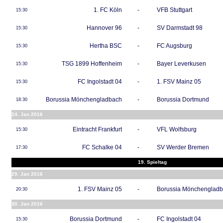
1. FC Köln
-
VFB Stuttgart
15:30
Hannover 96
-
SV Darmstadt 98
15:30
Hertha BSC
-
FC Augsburg
15:30
TSG 1899 Hoffenheim
-
Bayer Leverkusen
15:30
FC Ingolstadt 04
-
1. FSV Mainz 05
15:30
Borussia Mönchengladbach
-
Borussia Dortmund
18:30
24. Jan 2016
Eintracht Frankfurt
-
VFL Wolfsburg
15:30
FC Schalke 04
-
SV Werder Bremen
17:30
19. Spieltag
29. Jan 2016
1. FSV Mainz 05
-
Borussia Mönchenglad
20:30
30. Jan 2016
Borussia Dortmund
-
FC Ingolstadt 04
15:30