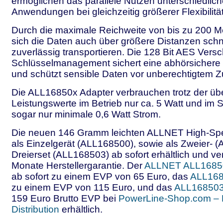
ermöglichen das parallele Nutzen unterschiedlich
Anwendungen bei gleichzeitig größerer Flexibilität
Durch die maximale Reichweite von bis zu 200 M
sich die Daten auch über größere Distanzen schn
zuverlässig transportieren. Die 128 Bit AES Vers
Schlüsselmanagement sichert eine abhörsichere
und schützt sensible Daten vor unberechtigtem Zu
Die ALL16850x Adapter verbrauchen trotz der ü
Leistungswerte im Betrieb nur ca. 5 Watt und im
sogar nur minimale 0,6 Watt Strom.
Die neuen 146 Gramm leichten ALLNET High-Spe
als Einzelgerät (ALL168500), sowie als Zweier- 
Dreierset (ALL168503) ab sofort erhältlich und v
Monate Herstellergarantie. Der
ALLNET ALL1685
ab sofort zu einem EVP von 65 Euro, das
ALL168
zu einem EVP von 115 Euro, und das
ALL168503 
159 Euro Brutto EVP bei
PowerLine-Shop.com – 
Distribution
erhältlich.