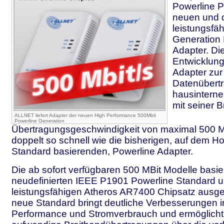
Powerline Po
neuen und d
leistungsfä
Generation 
Adapter. Die
Entwicklung
Adapter zur
Datenübert
hausinterne
mit seiner B
ALLNET liefert Adapter der neuen High Performance 500Mbit
Powerline Generation
Übertragungsgeschwindigkeit von maximal 500 M
doppelt so schnell wie die bisherigen, auf dem 
Standard basierenden, Powerline Adapter.
Die ab sofort verfügbaren 500 MBit Modelle basi
neudefinierten IEEE P1901 Powerline Standard u
leistungsfähigen Atheros AR7400 Chipsatz ausges
neue Standard bringt deutliche Verbesserungen 
Performance und Stromverbrauch und ermöglicht