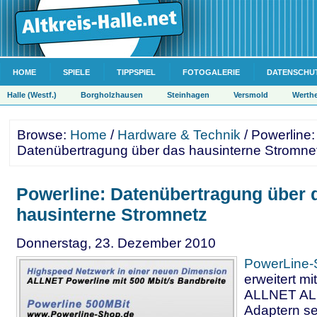
HOME
SPIELE
TIPPSPIEL
FOTOGALERIE
DATENSCHU
Halle (Westf.)
Borgholzhausen
Steinhagen
Versmold
Werth
Browse:
Home
/
Hardware & Technik
/ Powerline:
Datenübertragung über das hausinterne Stromne
Powerline: Datenübertragung über 
hausinterne Stromnetz
Donnerstag, 23. Dezember 2010
PowerLine
erweitert m
ALLNET AL
Adaptern s