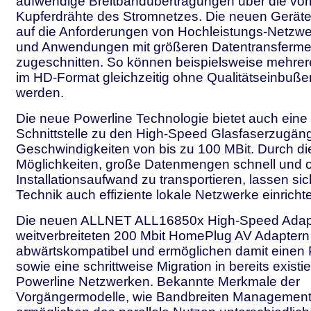
aufwendige Breitbandübertragungen über die vo
Kupferdrähte des Stromnetzes. Die neuen Geräte 
auf die Anforderungen von Hochleistungs-Netzwe
und Anwendungen mit größeren Datentransferm
zugeschnitten. So können beispielsweise mehre
im HD-Format gleichzeitig ohne Qualitätseinbuße
werden.
Die neue Powerline Technologie bietet auch eine 
Schnittstelle zu den High-Speed Glasfaserzugän
Geschwindigkeiten von bis zu 100 MBit. Durch di
Möglichkeiten, große Datenmengen schnell und 
Installationsaufwand zu transportieren, lassen si
Technik auch effiziente lokale Netzwerke einricht
Die neuen ALLNET ALL16850x High-Speed Adapt
weitverbreiteten 200 Mbit HomePlug AV Adaptern 
abwärtskompatibel und ermöglichen damit einen P
sowie eine schrittweise Migration in bereits exist
Powerline Netzwerken. Bekannte Merkmale der
Vorgängermodelle, wie Bandbreiten Management