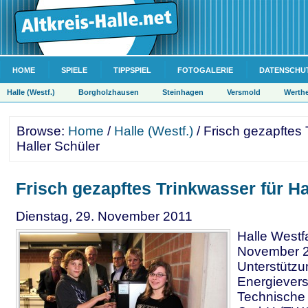
HOME
SPIELE
TIPPSPIEL
FOTOGALERIE
DATENSCHU
Halle (Westf.)
Borgholzhausen
Steinhagen
Versmold
Werth
Browse:
Home
/
Halle (Westf.)
/ Frisch gezapftes 
Haller Schüler
Frisch gezapftes Trinkwasser für Ha
Dienstag, 29. November 2011
Halle Westf
November 2
Unterstützu
Energievers
Technische