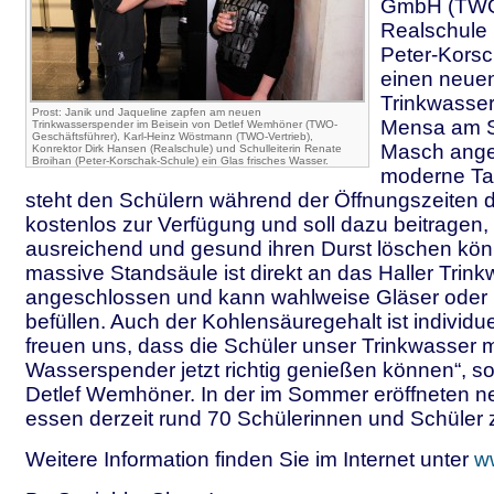
GmbH (TWO
Realschule 
Peter-Korsc
einen neue
Trinkwasser
Prost: Janik und Jaqueline zapfen am neuen
Mensa am S
Trinkwasserspender im Beisein von Detlef Wemhöner (TWO-
Geschäftsführer), Karl-Heinz Wöstmann (TWO-Vertrieb),
Masch anges
Konrektor Dirk Hansen (Realschule) und Schulleiterin Renate
Broihan (Peter-Korschak-Schule) ein Glas frisches Wasser.
moderne Ta
steht den Schülern während der Öffnungszeiten 
kostenlos zur Verfügung und soll dazu beitragen,
ausreichend und gesund ihren Durst löschen kön
massive Standsäule ist direkt an das Haller Trin
angeschlossen und kann wahlweise Gläser oder
befüllen. Auch der Kohlensäuregehalt ist individuel
freuen uns, dass die Schüler unser Trinkwasser 
Wasserspender jetzt richtig genießen können“, 
Detlef Wemhöner. In der im Sommer eröffneten 
essen derzeit rund 70 Schülerinnen und Schüler z
Weitere Information finden Sie im Internet unter
w