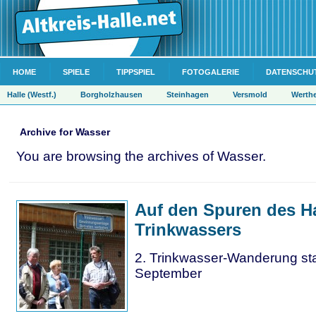
HOME
SPIELE
TIPPSPIEL
FOTOGALERIE
DATENSCHU
Halle (Westf.)
Borgholzhausen
Steinhagen
Versmold
Werth
Archive for Wasser
You are browsing the archives of Wasser.
Auf den Spuren des Ha
Trinkwassers
2. Trinkwasser-Wanderung sta
September