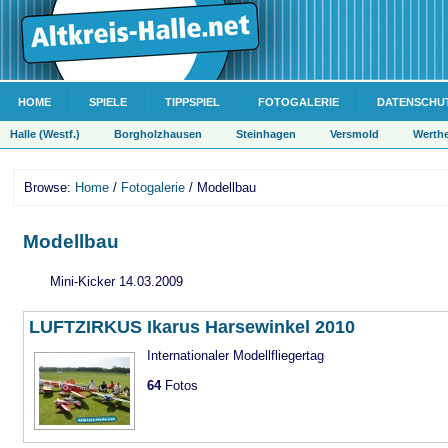
HOME
SPIELE
TIPPSPIEL
FOTOGALERIE
DATENSCHU
Halle (Westf.)
Borgholzhausen
Steinhagen
Versmold
Werth
Browse:
Home
/
Fotogalerie
/ Modellbau
Modellbau
Mini-Kicker 14.03.2009
LUFTZIRKUS Ikarus Harsewinkel 2010
Internationaler Modellfliegertag
64
Fotos