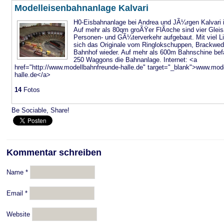
Modelleisenbahnanlage Kalvari
H0-Eisbahnanlage bei Andrea und JÃ¼rgen Kalvari
Auf mehr als 80qm groÃŸer FlÃ¤che sind vier Glei
Personen- und GÃ¼terverkehr aufgebaut. Mit viel Li
sich das Originale vom Ringlokschuppen, Brackwede
Bahnhof wieder. Auf mehr als 600m Bahnschine bef
250 Waggons die Bahnanlage. Internet: <a
href="http://www.modellbahnfreunde-halle.de" target="_blank">www.mod
halle.de</a>
14
Fotos
Be Sociable, Share!
Kommentar schreiben
Name
*
Email
*
Website