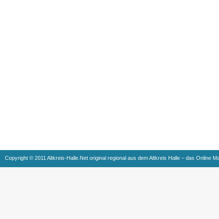
Copyright © 2011 Altkreis-Halle.Net original regional aus dem Altkreis Halle – das Online M