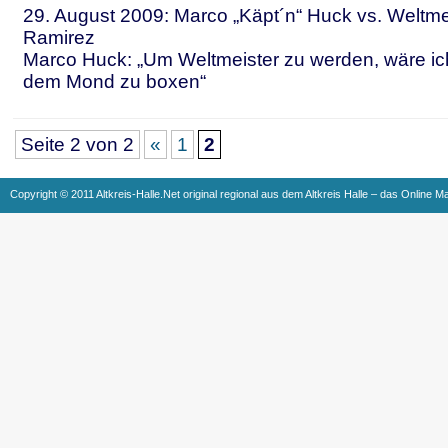
29. August 2009: Marco „Käpt´n“ Huck vs. Weltmei
Ramirez
Marco Huck: „Um Weltmeister zu werden, wäre ich
dem Mond zu boxen“
Seite 2 von 2
«
1
2
Copyright © 2011 Altkreis-Halle.Net original regional aus dem Altkreis Halle – das Online M