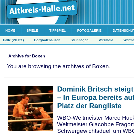
HOME
SPIELE
TIPPSPIEL
FOTOGALERIE
DATENSCHU
Halle (Westf.)
Borgholzhausen
Steinhagen
Versmold
Werth
Archive for Boxen
You are browsing the archives of Boxen.
Dominik Britsch steigt
– In Europa bereits au
Platz der Rangliste
WBO-Weltmeister Marco Huc
Weltmeister Giacobbe Fragom
Schwergewichtsduell um WB