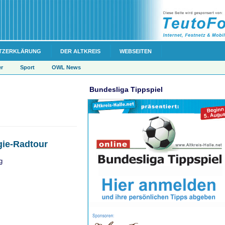
TZERKLÄRUNG
DER ALTKREIS
WEBSEITEN
er
Sport
OWL News
Bundesliga Tippspiel
gie-Radtour
g