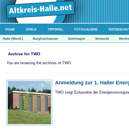
HOME
SPIELE
TIPPSPIEL
FOTOGALERIE
DATENSCHU
Halle (Westf.)
Borgholzhausen
Steinhagen
Versmold
Werth
Archive for TWO
You are browsing the archives of TWO.
Anmeldung zur 1. Haller Ener
TWO zeigt Eckpunkte der Energieversorgun