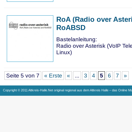
RoA (Radio over Aster
RoABSD
Bastelanleitung:
Radio over Asterisk (VoIP Tel
Linux)
Seite 5 von 7
« Erste
«
...
3
4
5
6
7
»
Copyright © 2011 Altkreis-Halle.Net original regional aus dem Altkreis Halle – das Online M