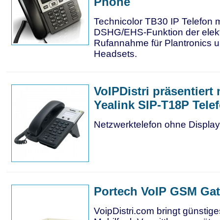
Phone
Technicolor TB30 IP Telefon m
DSHG/EHS-Funktion der elek
Rufannahme für Plantronics 
Headsets.
VoIPDistri präsentiert
Yealink SIP-T18P Tele
Netzwerktelefon ohne Display
Portech VoIP GSM Ga
VoipDistri.com bringt günstige