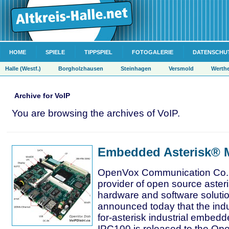
HOME
SPIELE
TIPPSPIEL
FOTOGALERIE
DATENSCHU
Halle (Westf.)
Borgholzhausen
Steinhagen
Versmold
Werth
Archive for VoIP
You are browsing the archives of VoIP.
Embedded Asterisk® 
OpenVox Communication Co. L
provider of open source aster
hardware and software soluti
announced today that the indus
for-asterisk industrial embed
IPC100 is released to the Op