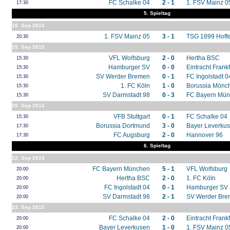
FC Schalke 04
2 - 1
1. FSV Mainz 0
17:30
5. Spieltag
18. Sep 2015
1. FSV Mainz 05
3 - 1
TSG 1899 Hoff
20:30
19. Sep 2015
VFL Wolfsburg
2 - 0
Hertha BSC
15:30
Hamburger SV
0 - 0
Eintracht Frankf
15:30
SV Werder Bremen
0 - 1
FC Ingolstadt 0
15:30
1. FC Köln
1 - 0
Borussia Mönc
15:30
SV Darmstadt 98
0 - 3
FC Bayern Mü
15:30
20. Sep 2015
VFB Stuttgart
0 - 1
FC Schalke 04
15:30
Borussia Dortmund
3 - 0
Bayer Leverku
17:30
FC Augsburg
2 - 0
Hannover 96
17:30
6. Spieltag
22. Sep 2015
FC Bayern München
5 - 1
VFL Wolfsburg
20:00
Hertha BSC
2 - 0
1. FC Köln
20:00
FC Ingolstadt 04
0 - 1
Hamburger SV
20:00
SV Darmstadt 98
2 - 1
SV Werder Br
20:00
23. Sep 2015
FC Schalke 04
2 - 0
Eintracht Frankf
20:00
Bayer Leverkusen
1 - 0
1. FSV Mainz 0
20:00