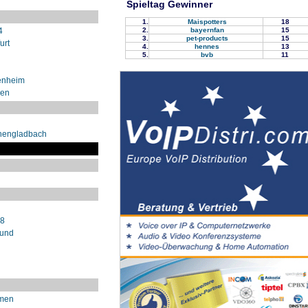
Spieltag Gewinner
1.
Maispotters
18
2.
bayernfan
15
4
3.
pet-products
15
urt
4.
hennes
13
5.
bvb
11
enheim
sen
hengladbach
98
mund
emen