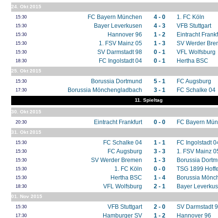
24. Okt 2015
FC Bayern München
4 - 0
1. FC Köln
15:30
Bayer Leverkusen
4 - 3
VFB Stuttgart
15:30
Hannover 96
1 - 2
Eintracht Frankf
15:30
1. FSV Mainz 05
1 - 3
SV Werder Br
15:30
SV Darmstadt 98
0 - 1
VFL Wolfsburg
15:30
FC Ingolstadt 04
0 - 1
Hertha BSC
18:30
25. Okt 2015
Borussia Dortmund
5 - 1
FC Augsburg
15:30
Borussia Mönchengladbach
3 - 1
FC Schalke 04
17:30
11. Spieltag
30. Okt 2015
Eintracht Frankfurt
0 - 0
FC Bayern Mü
20:30
31. Okt 2015
FC Schalke 04
1 - 1
FC Ingolstadt 0
15:30
FC Augsburg
3 - 3
1. FSV Mainz 0
15:30
SV Werder Bremen
1 - 3
Borussia Dort
15:30
1. FC Köln
0 - 0
TSG 1899 Hoff
15:30
Hertha BSC
1 - 4
Borussia Mönc
15:30
VFL Wolfsburg
2 - 1
Bayer Leverku
18:30
01. Nov 2015
VFB Stuttgart
2 - 0
SV Darmstadt 
15:30
Hamburger SV
1 - 2
Hannover 96
17:30