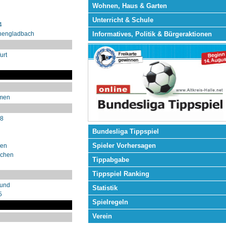
Wohnen, Haus & Garten
Unterricht & Schule
4
Informatives, Politik & Bürgeraktionen
hengladbach
urt
emen
98
Bundesliga Tippspiel
Spieler Vorhersagen
sen
nchen
Tippabgabe
Tippspiel Ranking
mund
Statistik
5
Spielregeln
Verein