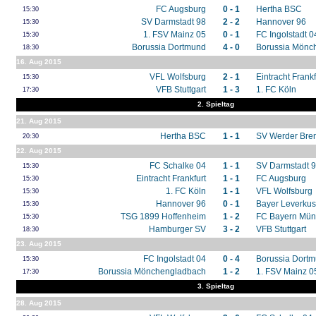
FC Augsburg
0 - 1
Hertha BSC
15:30
SV Darmstadt 98
2 - 2
Hannover 96
15:30
1. FSV Mainz 05
0 - 1
FC Ingolstadt 0
15:30
Borussia Dortmund
4 - 0
Borussia Mönc
18:30
16. Aug 2015
VFL Wolfsburg
2 - 1
Eintracht Frankf
15:30
VFB Stuttgart
1 - 3
1. FC Köln
17:30
2. Spieltag
21. Aug 2015
Hertha BSC
1 - 1
SV Werder Br
20:30
22. Aug 2015
FC Schalke 04
1 - 1
SV Darmstadt 
15:30
Eintracht Frankfurt
1 - 1
FC Augsburg
15:30
1. FC Köln
1 - 1
VFL Wolfsburg
15:30
Hannover 96
0 - 1
Bayer Leverku
15:30
TSG 1899 Hoffenheim
1 - 2
FC Bayern Mü
15:30
Hamburger SV
3 - 2
VFB Stuttgart
18:30
23. Aug 2015
FC Ingolstadt 04
0 - 4
Borussia Dort
15:30
Borussia Mönchengladbach
1 - 2
1. FSV Mainz 0
17:30
3. Spieltag
28. Aug 2015