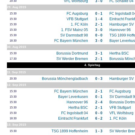
VFL Wolfsburg
3 - 0
FC Schalke 04
20:30
29. Aug 2015
FC Augsburg
0 - 1
FC Ingolstadt 0
15:30
VFB Stuttgart
1 - 4
Eintracht Frankf
15:30
1. FC Köln
2 - 1
Hamburger SV
15:30
1. FSV Mainz 05
3 - 0
Hannover 96
15:30
SV Darmstadt 98
0 - 0
TSG 1899 Hoff
15:30
FC Bayern München
3 - 0
Bayer Leverku
18:30
30. Aug 2015
Borussia Dortmund
3 - 1
Hertha BSC
15:30
SV Werder Bremen
2 - 1
Borussia Mönc
17:30
4. Spieltag
11. Sep 2015
Borussia Mönchengladbach
0 - 3
Hamburger SV
20:30
12. Sep 2015
FC Bayern München
2 - 1
FC Augsburg
15:30
Bayer Leverkusen
0 - 1
SV Darmstadt 
15:30
Hannover 96
2 - 4
Borussia Dort
15:30
Hertha BSC
2 - 1
VFB Stuttgart
15:30
FC Ingolstadt 04
0 - 0
VFL Wolfsburg
15:30
Eintracht Frankfurt
6 - 2
1. FC Köln
18:30
13. Sep 2015
TSG 1899 Hoffenheim
1 - 3
SV Werder Br
15:30