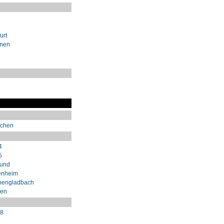
urt
emen
nchen
4
5
mund
enheim
hengladbach
sen
98