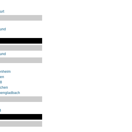
urt
mund
mund
enheim
sen
98
nchen
hengladbach
4