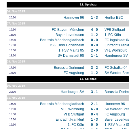
12. Spieltag
06. Nov 2015
Hannover 96
1 - 3
Hertha BSC
20:30
07. Nov 2015
FC Bayern München
4 - 0
VFB Stuttgart
15:30
Bayer Leverkusen
1 - 2
1. FC Köln
15:30
Borussia Mönchengladbach
0 - 0
FC Ingolstadt 0
15:30
TSG 1899 Hoffenheim
0 - 0
Eintracht Frankf
15:30
1. FSV Mainz 05
2 - 0
VFL Wolfsburg
15:30
SV Darmstadt 98
1 - 1
Hamburger SV
18:30
08. Nov 2015
Borussia Dortmund
3 - 2
FC Schalke 04
17:30
FC Augsburg
1 - 2
SV Werder Br
17:30
13. Spieltag
20. Nov 2015
Hamburger SV
3 - 1
Borussia Dort
20:30
21. Nov 2015
Borussia Mönchengladbach
2 - 1
Hannover 96
15:30
VFL Wolfsburg
6 - 0
SV Werder Br
15:30
VFB Stuttgart
0 - 4
FC Augsburg
15:30
Eintracht Frankfurt
1 - 3
Bayer Leverku
15:30
1. FC Köln
0 - 0
1. FSV Mainz 0
15:30