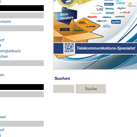
5
enheim
urt
4
hengladbach
nchen
sen
Suchen
emen
urt
5