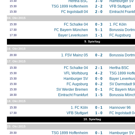
Hertha BSC
3 - 0
Hamburger SV
15:30
TSG 1899 Hoffenheim
2 - 2
VFB Stuttgart
15:30
FC Ingolstadt 04
2 - 0
Eintracht Frankf
15:30
04. Okt 2015
FC Schalke 04
0 - 3
1. FC Köln
15:30
FC Bayern München
5 - 1
Borussia Dort
17:30
Bayer Leverkusen
1 - 1
FC Augsburg
17:30
9. Spieltag
16. Okt 2015
1. FSV Mainz 05
0 - 2
Borussia Dort
20:30
17. Okt 2015
FC Schalke 04
2 - 1
Hertha BSC
15:30
VFL Wolfsburg
4 - 2
TSG 1899 Hoff
15:30
Hamburger SV
0 - 0
Bayer Leverku
15:30
FC Augsburg
0 - 2
SV Darmstadt 
15:30
SV Werder Bremen
0 - 1
FC Bayern Mü
15:30
Eintracht Frankfurt
1 - 5
Borussia Mönc
18:30
18. Okt 2015
1. FC Köln
0 - 1
Hannover 96
15:30
VFB Stuttgart
1 - 0
FC Ingolstadt 0
17:30
10. Spieltag
23. Okt 2015
TSG 1899 Hoffenheim
0 - 1
Hamburger SV
20:30