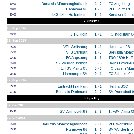
Borussia Mönchengladbach
4 - 2
FC Augsburg
20:00
Hannover 96
1 - 3
VFB Stuttgart
20:00
TSG 1899 Hoffenheim
1 - 1
Borussia Dort
20:00
7. Spieltag
25. Sep 2015
1. FC Köln
1 - 1
FC Ingolstadt 0
20:30
26. Sep 2015
VFL Wolfsburg
1 - 1
Hannover 96
15:30
VFB Stuttgart
1 - 3
Borussia Mönc
15:30
FC Augsburg
1 - 3
TSG 1899 Hoff
15:30
SV Werder Bremen
0 - 3
Bayer Leverku
15:30
1. FSV Mainz 05
0 - 3
FC Bayern Mü
15:30
Hamburger SV
0 - 1
FC Schalke 04
18:30
27. Sep 2015
Eintracht Frankfurt
1 - 1
Hertha BSC
15:30
Borussia Dortmund
2 - 2
SV Darmstadt 
17:30
8. Spieltag
02. Okt 2015
SV Darmstadt 98
2 - 3
1. FSV Mainz 0
20:30
03. Okt 2015
Borussia Mönchengladbach
2 - 0
VFL Wolfsburg
15:30
Hannover 96
1 - 0
SV Werder Br
15:30