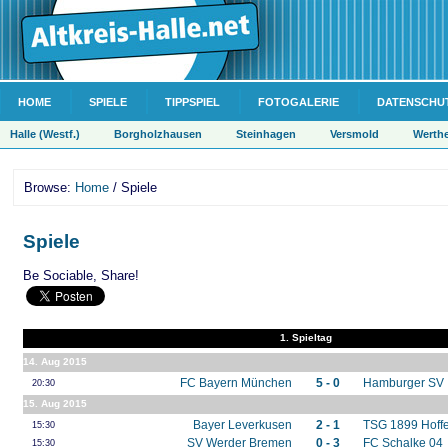
HOME
SPIELE
TIPPSPIEL
FOTOGALERIE
DATENSCHU
Halle (Westf.)
Borgholzhausen
Steinhagen
Versmold
Werth
Browse:
Home
/ Spiele
Spiele
Be Sociable, Share!
1. Spieltag
14. Aug 2015
FC Bayern München
5 - 0
Hamburger SV
20:30
15. Aug 2015
Bayer Leverkusen
2 - 1
TSG 1899 Hoff
15:30
SV Werder Bremen
0 - 3
FC Schalke 04
15:30