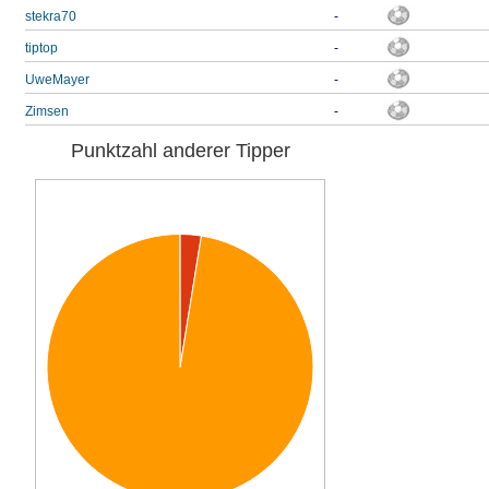
stekra70
-
tiptop
-
UweMayer
-
Zimsen
-
Punktzahl anderer Tipper