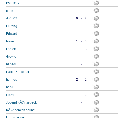
BVB1812
-
crete
-
db1802
0
-
2
DrPeng
-
Edward
-
fewos
1
-
3
Fohlen
1
-
3
Growie
-
habadi
-
Haller Kreisblatt
-
hennes
2
-
1
herki
-
ike24
1
-
3
Jugend KÃ¼nsebeck
-
KÃ¼nsebeck online
-
Lagermeister
-