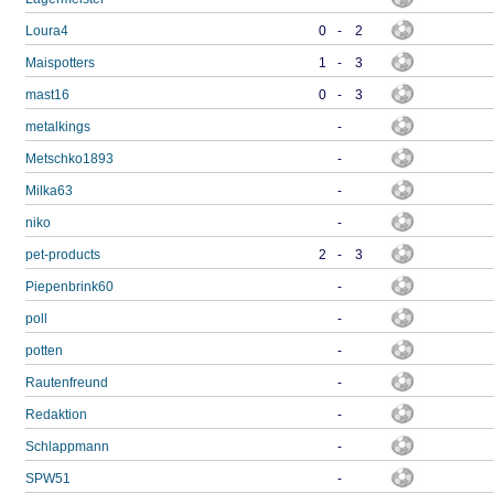
Loura4
0
-
2
Maispotters
1
-
3
mast16
0
-
3
metalkings
-
Metschko1893
-
Milka63
-
niko
-
pet-products
2
-
3
Piepenbrink60
-
poll
-
potten
-
Rautenfreund
-
Redaktion
-
Schlappmann
-
SPW51
-