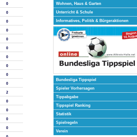
Wohnen, Haus & Garten
0
Unterricht & Schule
0
Informatives, Politik & Bürgeraktionen
0
0
0
0
0
0
0
Bundesliga Tippspiel
0
Spieler Vorhersagen
2
Tippabgabe
0
Tippspiel Ranking
0
Statistik
0
Spielregeln
0
Verein
0