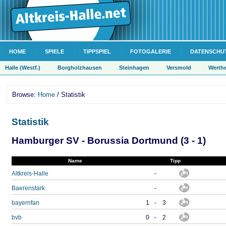
HOME
SPIELE
TIPPSPIEL
FOTOGALERIE
DATENSCHU
Halle (Westf.)
Borgholzhausen
Steinhagen
Versmold
Werth
Browse:
Home
/ Statistik
Statistik
Hamburger SV - Borussia Dortmund (3 - 1)
Name
Tipp
Altkreis-Halle
-
Baerenstark
-
bayernfan
1
-
3
bvb
0
-
2