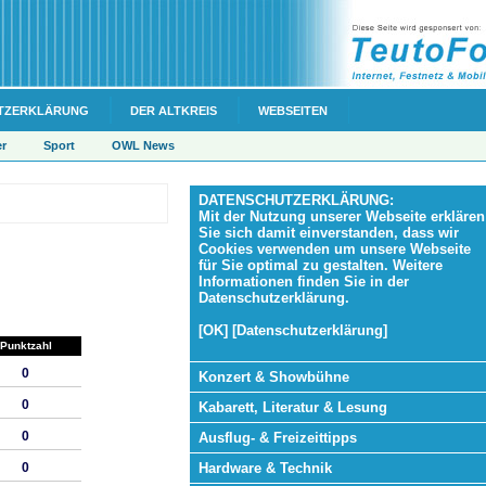
TZERKLÄRUNG
DER ALTKREIS
WEBSEITEN
er
Sport
OWL News
DATENSCHUTZERKLÄRUNG:
Mit der Nutzung unserer Webseite erklären
Sie sich damit einverstanden, dass wir
Cookies verwenden um unsere Webseite
für Sie optimal zu gestalten. Weitere
Informationen finden Sie in der
Datenschutzerklärung.
[OK] [Datenschutzerklärung]
Punktzahl
0
Konzert & Showbühne
0
Kabarett, Literatur & Lesung
0
Ausflug- & Freizeittipps
Hardware & Technik
0