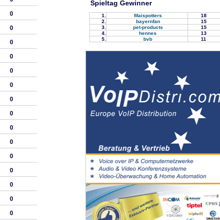
Spieltag Gewinner
0
1.
Maispotters
18
2.
bayernfan
15
3.
pet-products
15
0
4.
hennes
13
5.
bvb
11
0
0
0
0
0
0
0
0
0
0
0
0
0