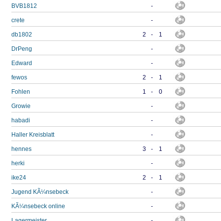
BVB1812
-
crete
-
db1802
2
-
1
DrPeng
-
Edward
-
fewos
2
-
1
Fohlen
1
-
0
Growie
-
habadi
-
Haller Kreisblatt
-
hennes
3
-
1
herki
-
ike24
2
-
1
Jugend KÃ¼nsebeck
-
KÃ¼nsebeck online
-
Lagermeister
-