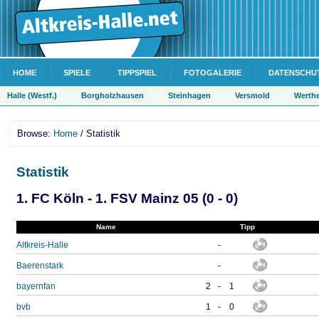
HOME
SPIELE
TIPPSPIEL
FOTOGALERIE
DATENSCHU
Halle (Westf.)
Borgholzhausen
Steinhagen
Versmold
Werth
Browse:
Home
/ Statistik
Statistik
1. FC Köln - 1. FSV Mainz 05 (0 - 0)
Name
Tipp
Altkreis-Halle
-
Baerenstark
-
bayernfan
2
-
1
bvb
1
-
0