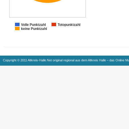
Volle Punktzahl
Totopunktzahl
keine Punktzahl
Copyright © 2011 Altkreis-Halle.Net original regional aus dem Altkreis Halle – das Online M