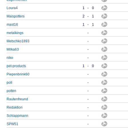
Loura4
1
-
0
Maispotters
2
-
1
mast16
1
-
1
metalkings
-
Metschko1893
-
Milka63
-
niko
-
pet-products
1
-
0
Piepenbrink60
-
poll
-
potten
-
Rautenfreund
-
Redaktion
-
Schlappmann
-
SPW51
-