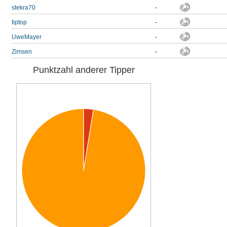
stekra70
-
tiptop
-
UweMayer
-
Zimsen
-
Punktzahl anderer Tipper