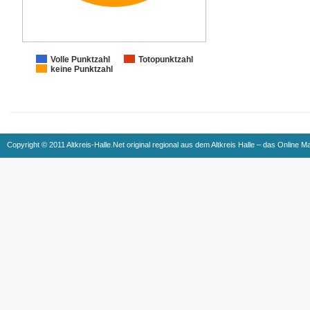
Volle Punktzahl
Totopunktzahl
keine Punktzahl
Copyright © 2011 Altkreis-Halle.Net original regional aus dem Altkreis Halle – das Online M