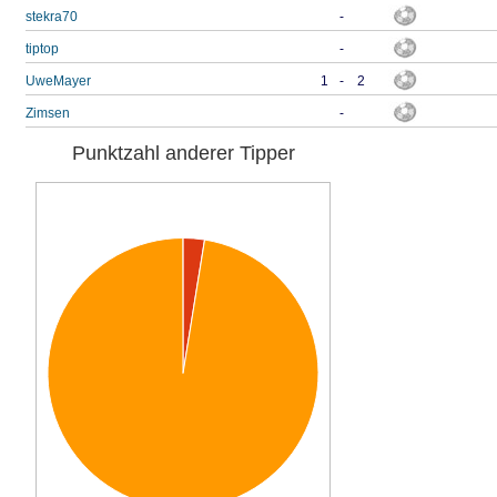
stekra70
-
tiptop
-
UweMayer
1
-
2
Zimsen
-
Punktzahl anderer Tipper