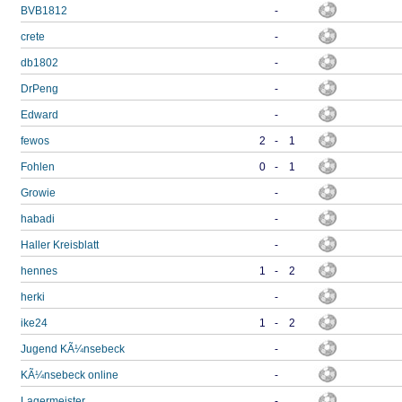
BVB1812
-
crete
-
db1802
-
DrPeng
-
Edward
-
fewos
2
-
1
Fohlen
0
-
1
Growie
-
habadi
-
Haller Kreisblatt
-
hennes
1
-
2
herki
-
ike24
1
-
2
Jugend KÃ¼nsebeck
-
KÃ¼nsebeck online
-
Lagermeister
-