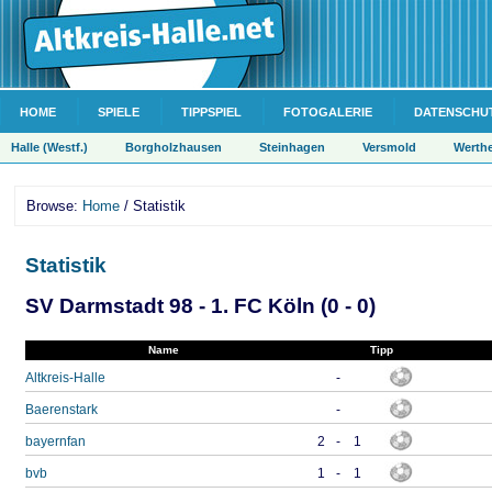
HOME
SPIELE
TIPPSPIEL
FOTOGALERIE
DATENSCHU
Halle (Westf.)
Borgholzhausen
Steinhagen
Versmold
Werth
Browse:
Home
/ Statistik
Statistik
SV Darmstadt 98 - 1. FC Köln (0 - 0)
Name
Tipp
Altkreis-Halle
-
Baerenstark
-
bayernfan
2
-
1
bvb
1
-
1