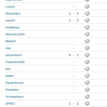
Loura4
-
Maispotters
1
-
2
mast16
1
-
2
metalkings
-
Metschko1893
-
Milka63
-
niko
-
pet-products
0
-
2
Piepenbrink60
-
poll
-
potten
-
Rautenfreund
-
Redaktion
-
Schlappmann
-
SPW51
1
-
2