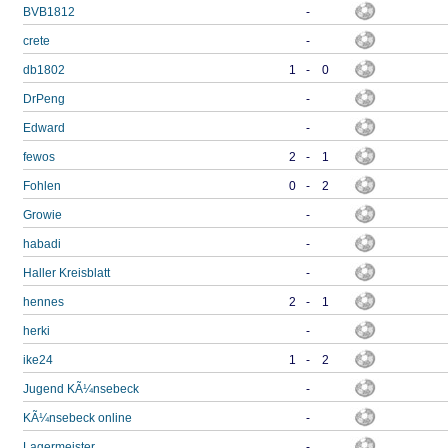
BVB1812
-
crete
-
db1802
1
-
0
DrPeng
-
Edward
-
fewos
2
-
1
Fohlen
0
-
2
Growie
-
habadi
-
Haller Kreisblatt
-
hennes
2
-
1
herki
-
ike24
1
-
2
Jugend KÃ¼nsebeck
-
KÃ¼nsebeck online
-
Lagermeister
-