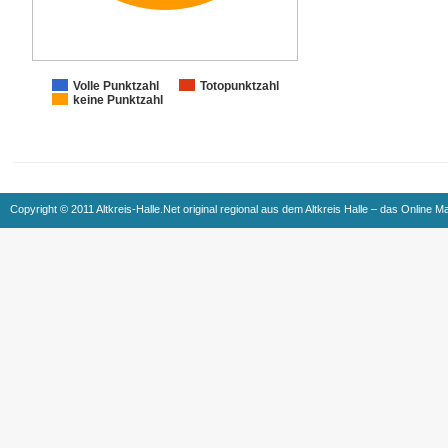
Volle Punktzahl
Totopunktzahl
keine Punktzahl
Copyright © 2011 Altkreis-Halle.Net original regional aus dem Altkreis Halle – das Online M