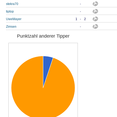
stekra70
-
tiptop
-
UweMayer
1
-
2
Zimsen
-
Punktzahl anderer Tipper