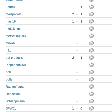
Loura4
1
-
1
Maispotters
2
-
1
mast16
1
-
1
metalkings
-
Metschko1893
-
Milka63
-
niko
-
pet-products
2
-
1
Piepenbrink60
-
poll
-
potten
-
Rautenfreund
-
Redaktion
-
Schlappmann
-
SPW51
1
-
0