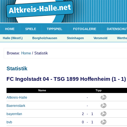
HOME
SPIELE
TIPPSPIEL
FOTOGALERIE
DATENSCHU
Halle (Westf.)
Borgholzhausen
Steinhagen
Versmold
Werth
Browse:
Home
/ Statistik
Statistik
FC Ingolstadt 04 - TSG 1899 Hoffenheim (1 - 1)
Name
Tipp
Altkreis-Halle
-
Baerenstark
-
bayernfan
2
-
1
bvb
0
-
1