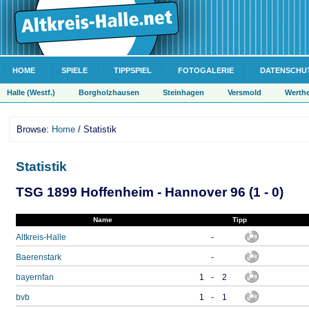
HOME
SPIELE
TIPPSPIEL
FOTOGALERIE
DATENSCHU
Halle (Westf.)
Borgholzhausen
Steinhagen
Versmold
Werth
Browse:
Home
/ Statistik
Statistik
TSG 1899 Hoffenheim - Hannover 96 (1 - 0)
Name
Tipp
Altkreis-Halle
-
Baerenstark
-
bayernfan
1
-
2
bvb
1
-
1