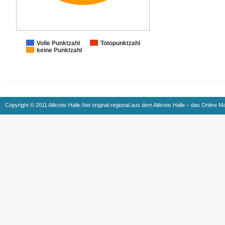
Volle Punktzahl
Totopunktzahl
keine Punktzahl
Copyright © 2011 Altkreis-Halle.Net original regional aus dem Altkreis Halle – das Online M