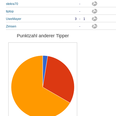
stekra70
-
tiptop
-
UweMayer
3
-
1
Zimsen
-
Punktzahl anderer Tipper