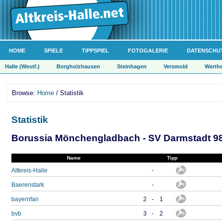
HOME
SPIELE
TIPPSPIEL
FOTOGALERIE
DATENSCHU
Halle (Westf.)
Borgholzhausen
Steinhagen
Versmold
Werth
Browse:
Home
/ Statistik
Statistik
Borussia Mönchengladbach - SV Darmstadt 98 
Name
Tipp
Altkreis-Halle
-
Baerenstark
-
bayernfan
2
-
1
bvb
3
-
2