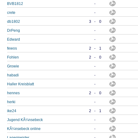
BVB1812
-
crete
-
db1802
3
-
0
DrPeng
-
Edward
-
fewos
2
-
1
Fohlen
2
-
0
Growie
-
habadi
-
Haller Kreisblatt
-
hennes
2
-
0
herki
-
ike24
2
-
1
Jugend KÃ¼nsebeck
-
KÃ¼nsebeck online
-
Lagermeister
-