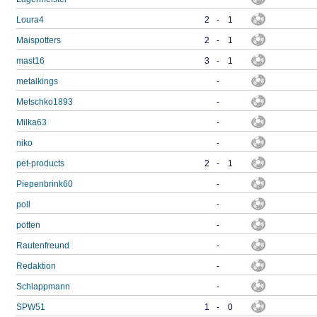
Loura4
2
-
1
Maispotters
2
-
1
mast16
3
-
1
metalkings
-
Metschko1893
-
Milka63
-
niko
-
pet-products
2
-
1
Piepenbrink60
-
poll
-
potten
-
Rautenfreund
-
Redaktion
-
Schlappmann
-
SPW51
1
-
0