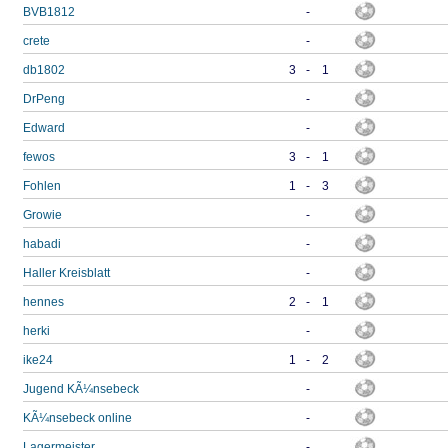
BVB1812
-
crete
-
db1802
3
-
1
DrPeng
-
Edward
-
fewos
3
-
1
Fohlen
1
-
3
Growie
-
habadi
-
Haller Kreisblatt
-
hennes
2
-
1
herki
-
ike24
1
-
2
Jugend KÃ¼nsebeck
-
KÃ¼nsebeck online
-
Lagermeister
-