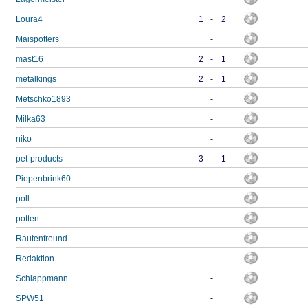
Loura4
1
-
2
Maispotters
-
mast16
2
-
1
metalkings
2
-
1
Metschko1893
-
Milka63
-
niko
-
pet-products
3
-
1
Piepenbrink60
-
poll
-
potten
-
Rautenfreund
-
Redaktion
-
Schlappmann
-
SPW51
-