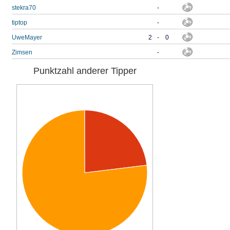
stekra70
-
tiptop
-
UweMayer
2
-
0
Zimsen
-
Punktzahl anderer Tipper