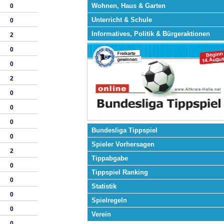
Wohnen, Haus & Garten
0
Unterricht & Schule
0
Informatives, Politik & Bürgeraktionen
2
0
0
2
0
0
0
Bundesliga Tippspiel
0
Spieler Vorhersagen
2
Tippabgabe
0
Tippspiel Ranking
0
Statistik
0
Spielregeln
0
Verein
0