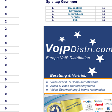
Spieltag Gewinner
0
1.
Maispotters
18
2.
bayernfan
15
3.
pet-products
15
0
4.
hennes
13
5.
bvb
11
2
2
0
0
0
2
0
0
0
0
0
0
0