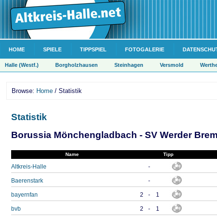
HOME
SPIELE
TIPPSPIEL
FOTOGALERIE
DATENSCHU
Halle (Westf.)
Borgholzhausen
Steinhagen
Versmold
Werth
Browse:
Home
/ Statistik
Statistik
Borussia Mönchengladbach - SV Werder Breme
Name
Tipp
Altkreis-Halle
-
Baerenstark
-
bayernfan
2
-
1
bvb
2
-
1