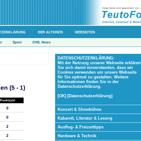
TZERKLÄRUNG
DER ALTKREIS
WEBSEITEN
er
Sport
OWL News
DATENSCHUTZERKLÄRUNG:
Mit der Nutzung unserer Webseite erklären
Sie sich damit einverstanden, dass wir
Cookies verwenden um unsere Webseite
für Sie optimal zu gestalten. Weitere
Informationen finden Sie in der
Datenschutzerklärung.
n (5 - 1)
[OK] [Datenschutzerklärung]
Punktzahl
0
Konzert & Showbühne
0
Kabarett, Literatur & Lesung
2
Ausflug- & Freizeittipps
Hardware & Technik
2