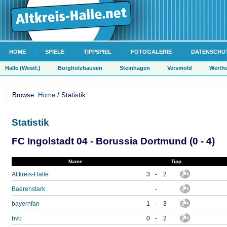
HOME
SPIELE
TIPPSPIEL
FOTOGALERIE
DATENSCHU
Halle (Westf.)
Borgholzhausen
Steinhagen
Versmold
Werth
Browse:
Home
/ Statistik
Statistik
FC Ingolstadt 04 - Borussia Dortmund (0 - 4)
Name
Tipp
Altkreis-Halle
3
-
2
Baerenstark
-
bayernfan
1
-
3
bvb
0
-
2