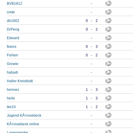
BVB1812
-
crete
-
db1802
0
-
2
DrPeng
0
-
2
Edward
-
fewos
0
-
3
Fohlen
0
-
2
Growie
-
habadi
-
Haller Kreisblatt
-
hennes
1
-
3
herki
1
-
3
ike24
1
-
2
Jugend KÃ¼nsebeck
-
KÃ¼nsebeck online
-
Lagermeister
-