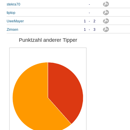
stekra70
-
tiptop
-
UweMayer
1
-
2
Zimsen
1
-
3
Punktzahl anderer Tipper