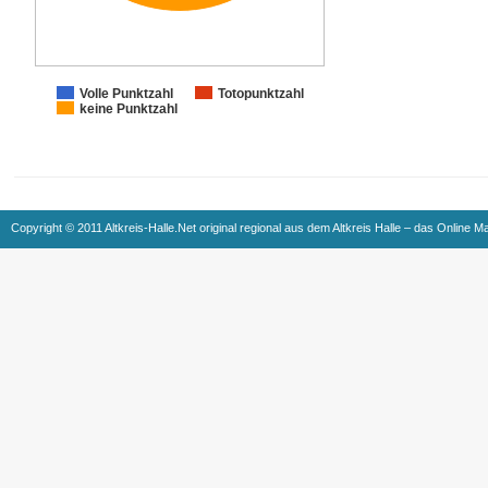
Volle Punktzahl
Totopunktzahl
keine Punktzahl
Copyright © 2011 Altkreis-Halle.Net original regional aus dem Altkreis Halle – das Online M