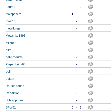
Loura4
0
-
2
Maispotters
1
-
3
mast16
-
metalkings
-
Metschko1893
-
Milka63
-
niko
-
pet-products
0
-
3
Piepenbrink60
-
poll
-
potten
-
Rautenfreund
-
Redaktion
-
Schlappmann
-
SPW51
0
-
2