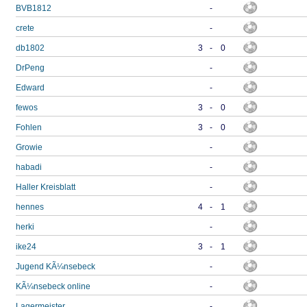
BVB1812
-
crete
-
db1802
3
-
0
DrPeng
-
Edward
-
fewos
3
-
0
Fohlen
3
-
0
Growie
-
habadi
-
Haller Kreisblatt
-
hennes
4
-
1
herki
-
ike24
3
-
1
Jugend KÃ¼nsebeck
-
KÃ¼nsebeck online
-
Lagermeister
-