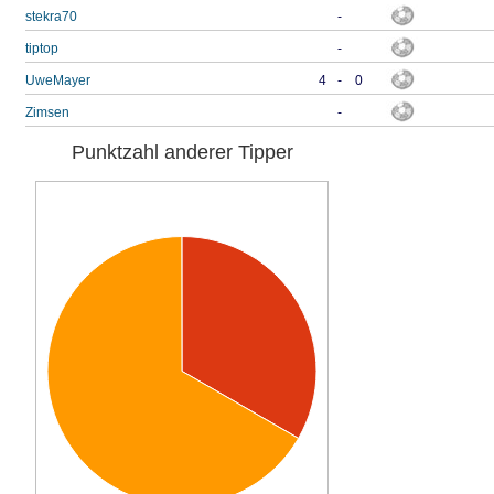
stekra70
-
tiptop
-
UweMayer
4
-
0
Zimsen
-
Punktzahl anderer Tipper