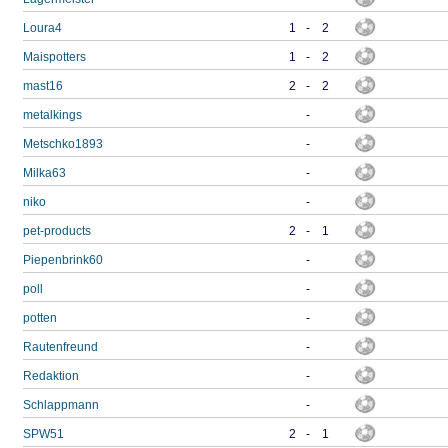
Loura4
1
-
2
Maispotters
1
-
2
mast16
2
-
2
metalkings
-
Metschko1893
-
Milka63
-
niko
-
pet-products
2
-
1
Piepenbrink60
-
poll
-
potten
-
Rautenfreund
-
Redaktion
-
Schlappmann
-
SPW51
2
-
1