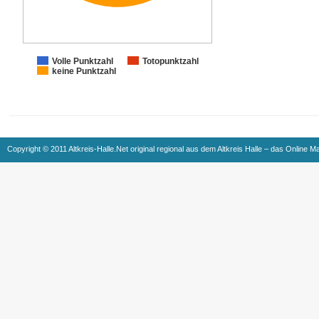
Volle Punktzahl
Totopunktzahl
keine Punktzahl
Copyright © 2011 Altkreis-Halle.Net original regional aus dem Altkreis Halle – das Online M