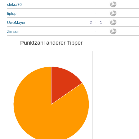
stekra70
-
tiptop
-
UweMayer
2
-
1
Zimsen
-
Punktzahl anderer Tipper