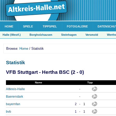
HOME
SPIELE
TIPPSPIEL
FOTOGALERIE
DATENSCHU
Halle (Westf.)
Borgholzhausen
Steinhagen
Versmold
Werth
Browse:
Home
/ Statistik
Statistik
VFB Stuttgart - Hertha BSC (2 - 0)
Name
Tipp
Altkreis-Halle
-
Baerenstark
-
bayernfan
2
-
1
bvb
1
-
1