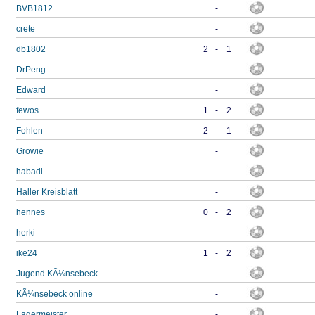
BVB1812
-
crete
-
db1802
2
-
1
DrPeng
-
Edward
-
fewos
1
-
2
Fohlen
2
-
1
Growie
-
habadi
-
Haller Kreisblatt
-
hennes
0
-
2
herki
-
ike24
1
-
2
Jugend KÃ¼nsebeck
-
KÃ¼nsebeck online
-
Lagermeister
-