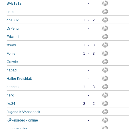
BVB1812
-
crete
-
db1802
1
-
2
DrPeng
-
Edward
-
fewos
1
-
3
Fohlen
1
-
3
Growie
-
habadi
-
Haller Kreisblatt
-
hennes
1
-
3
herki
-
ike24
2
-
2
Jugend KÃ¼nsebeck
-
KÃ¼nsebeck online
-
Lagermeister
-