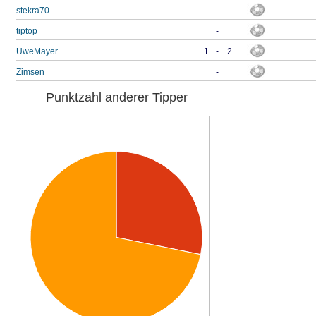
stekra70
-
tiptop
-
UweMayer
1
-
2
Zimsen
-
Punktzahl anderer Tipper