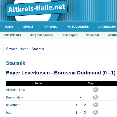
HOME
SPIELE
TIPPSPIEL
FOTOGALERIE
DATENSCHU
Halle (Westf.)
Borgholzhausen
Steinhagen
Versmold
Werth
Browse:
Home
/ Statistik
Statistik
Bayer Leverkusen - Borussia Dortmund (0 - 1)
Name
Tipp
Altkreis-Halle
-
Baerenstark
-
bayernfan
1
-
2
bvb
1
-
3