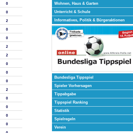
Wohnen, Haus & Garten
0
Unterricht & Schule
0
Informatives, Politik & Bürgeraktionen
2
0
0
2
2
0
0
Bundesliga Tippspiel
0
Spieler Vorhersagen
2
Tippabgabe
0
Tippspiel Ranking
0
Statistik
0
Spielregeln
0
Verein
0