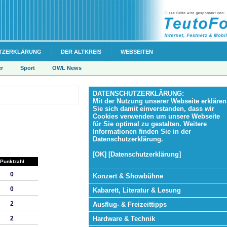
TZERKLÄRUNG
DER ALTKREIS
WEBSEITEN
er
Sport
OWL News
DATENSCHUTZERKLÄRUNG:
Mit der Nutzung unserer Webseite erklären
Sie sich damit einverstanden, dass wir
Cookies verwenden um unsere Webseite
für Sie optimal zu gestalten. Weitere
Informationen finden Sie in der
Datenschutzerklärung.
[OK] [Datenschutzerklärung]
Punktzahl
0
Konzert & Showbühne
0
Kabarett, Literatur & Lesung
2
Ausflug- & Freizeittipps
Hardware & Technik
2