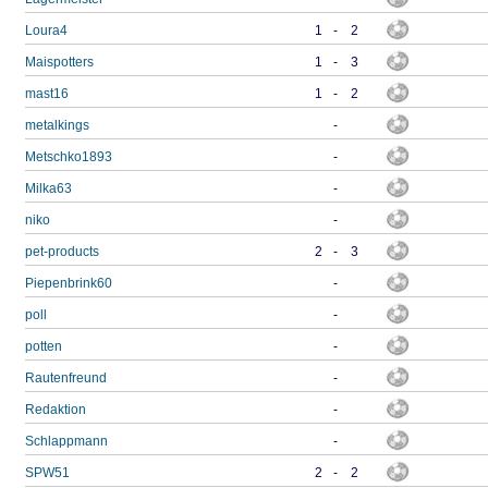
Loura4
1
-
2
Maispotters
1
-
3
mast16
1
-
2
metalkings
-
Metschko1893
-
Milka63
-
niko
-
pet-products
2
-
3
Piepenbrink60
-
poll
-
potten
-
Rautenfreund
-
Redaktion
-
Schlappmann
-
SPW51
2
-
2