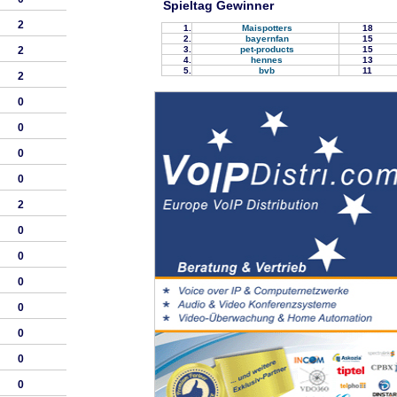
Spieltag Gewinner
2
1.
Maispotters
18
2.
bayernfan
15
3.
pet-products
15
2
4.
hennes
13
5.
bvb
11
2
0
0
0
0
2
0
0
0
0
0
0
0