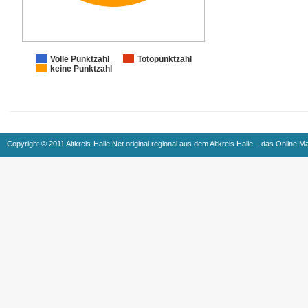
Volle Punktzahl
Totopunktzahl
keine Punktzahl
Copyright © 2011 Altkreis-Halle.Net original regional aus dem Altkreis Halle – das Online M