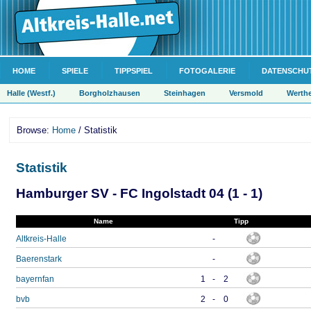
HOME
SPIELE
TIPPSPIEL
FOTOGALERIE
DATENSCHU
Halle (Westf.)
Borgholzhausen
Steinhagen
Versmold
Werth
Browse:
Home
/ Statistik
Statistik
Hamburger SV - FC Ingolstadt 04 (1 - 1)
Name
Tipp
Altkreis-Halle
-
Baerenstark
-
bayernfan
1
-
2
bvb
2
-
0