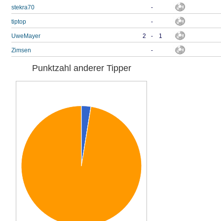
stekra70
-
tiptop
-
UweMayer
2
-
1
Zimsen
-
Punktzahl anderer Tipper