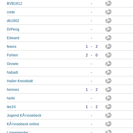
BVB1812
-
crete
-
db1802
-
DrPeng
-
Edward
-
fewos
1
-
2
Fohlen
2
-
0
Growie
-
habadi
-
Haller Kreisblatt
-
hennes
1
-
2
herki
-
ike24
1
-
2
Jugend KÃ¼nsebeck
-
KÃ¼nsebeck online
-
Lagermeister
-