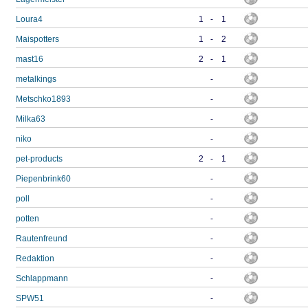
Loura4
1
-
1
Maispotters
1
-
2
mast16
2
-
1
metalkings
-
Metschko1893
-
Milka63
-
niko
-
pet-products
2
-
1
Piepenbrink60
-
poll
-
potten
-
Rautenfreund
-
Redaktion
-
Schlappmann
-
SPW51
-