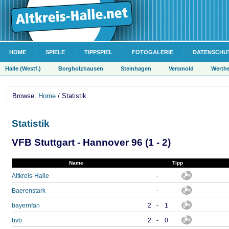
HOME
SPIELE
TIPPSPIEL
FOTOGALERIE
DATENSCHU
Halle (Westf.)
Borgholzhausen
Steinhagen
Versmold
Werth
Browse:
Home
/ Statistik
Statistik
VFB Stuttgart - Hannover 96 (1 - 2)
Name
Tipp
Altkreis-Halle
-
Baerenstark
-
bayernfan
2
-
1
bvb
2
-
0