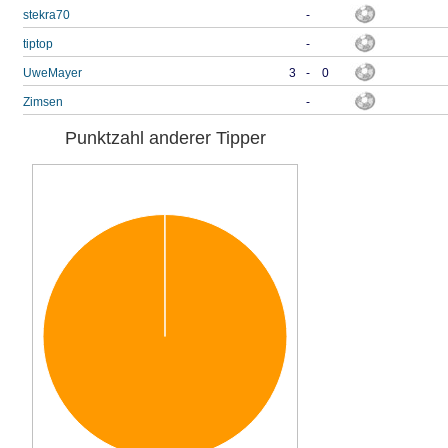
stekra70
-
tiptop
-
UweMayer
3
-
0
Zimsen
-
Punktzahl anderer Tipper