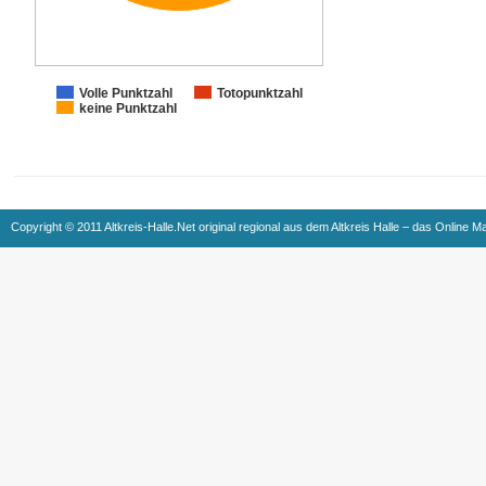
Volle Punktzahl
Totopunktzahl
keine Punktzahl
Copyright © 2011 Altkreis-Halle.Net original regional aus dem Altkreis Halle – das Online M