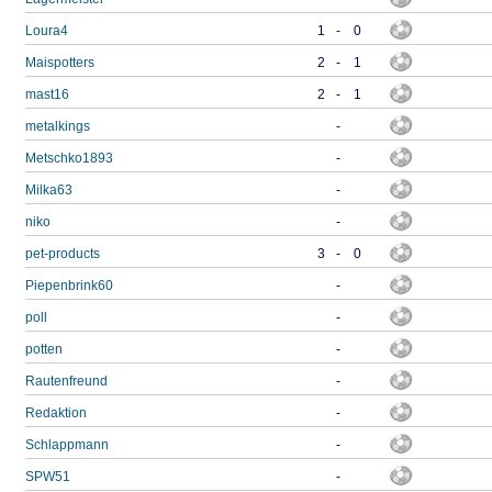
Loura4
1
-
0
Maispotters
2
-
1
mast16
2
-
1
metalkings
-
Metschko1893
-
Milka63
-
niko
-
pet-products
3
-
0
Piepenbrink60
-
poll
-
potten
-
Rautenfreund
-
Redaktion
-
Schlappmann
-
SPW51
-