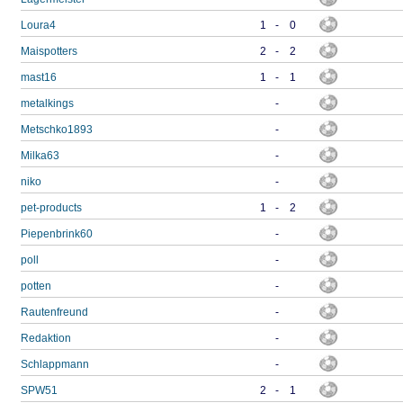
Loura4
1
-
0
Maispotters
2
-
2
mast16
1
-
1
metalkings
-
Metschko1893
-
Milka63
-
niko
-
pet-products
1
-
2
Piepenbrink60
-
poll
-
potten
-
Rautenfreund
-
Redaktion
-
Schlappmann
-
SPW51
2
-
1