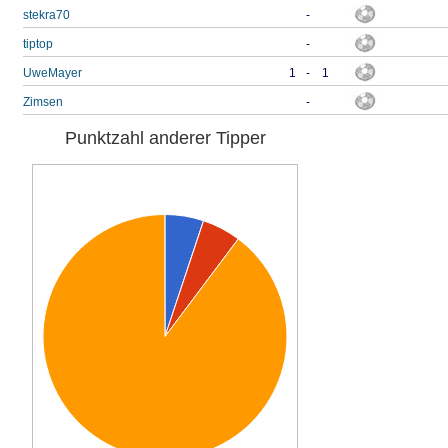
stekra70
-
tiptop
-
UweMayer
1
-
1
Zimsen
-
Punktzahl anderer Tipper