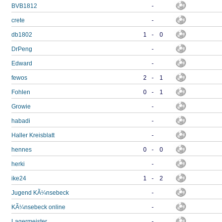
BVB1812
-
crete
-
db1802
1
-
0
DrPeng
-
Edward
-
fewos
2
-
1
Fohlen
0
-
1
Growie
-
habadi
-
Haller Kreisblatt
-
hennes
0
-
0
herki
-
ike24
1
-
2
Jugend KÃ¼nsebeck
-
KÃ¼nsebeck online
-
Lagermeister
-