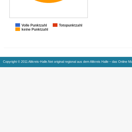
Volle Punktzahl
Totopunktzahl
keine Punktzahl
Copyright © 2011 Altkreis-Halle.Net original regional aus dem Altkreis Halle – das Online M