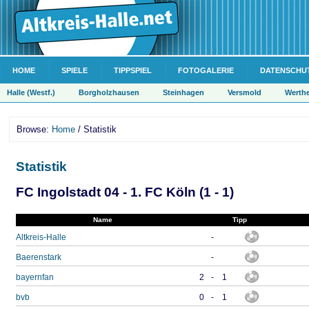
HOME
SPIELE
TIPPSPIEL
FOTOGALERIE
DATENSCHU
Halle (Westf.)
Borgholzhausen
Steinhagen
Versmold
Werth
Browse:
Home
/ Statistik
Statistik
FC Ingolstadt 04 - 1. FC Köln (1 - 1)
Name
Tipp
Altkreis-Halle
-
Baerenstark
-
bayernfan
2
-
1
bvb
0
-
1