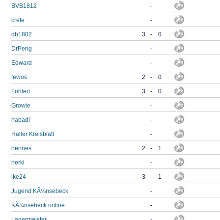
BVB1812
-
crete
-
db1802
3
-
0
DrPeng
-
Edward
-
fewos
2
-
0
Fohlen
3
-
0
Growie
-
habadi
-
Haller Kreisblatt
-
hennes
2
-
1
herki
-
ike24
3
-
1
Jugend KÃ¼nsebeck
-
KÃ¼nsebeck online
-
Lagermeister
-