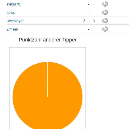
stekra70
-
tiptop
-
UweMayer
3
-
0
Zimsen
-
Punktzahl anderer Tipper