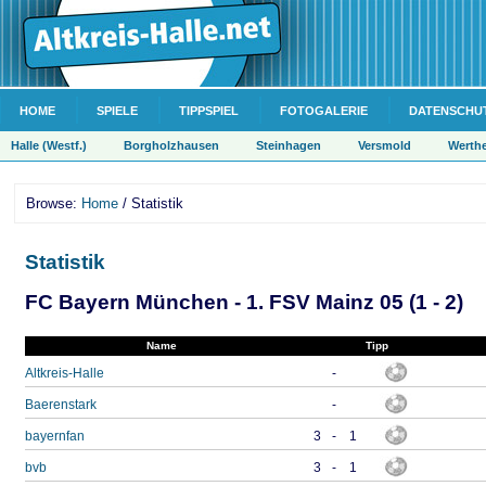
HOME
SPIELE
TIPPSPIEL
FOTOGALERIE
DATENSCHU
Halle (Westf.)
Borgholzhausen
Steinhagen
Versmold
Werth
Browse:
Home
/ Statistik
Statistik
FC Bayern München - 1. FSV Mainz 05 (1 - 2)
Name
Tipp
Altkreis-Halle
-
Baerenstark
-
bayernfan
3
-
1
bvb
3
-
1