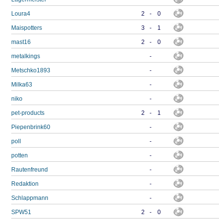
Loura4
2
-
0
Maispotters
3
-
1
mast16
2
-
0
metalkings
-
Metschko1893
-
Milka63
-
niko
-
pet-products
2
-
1
Piepenbrink60
-
poll
-
potten
-
Rautenfreund
-
Redaktion
-
Schlappmann
-
SPW51
2
-
0