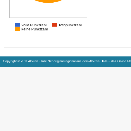
Volle Punktzahl
Totopunktzahl
keine Punktzahl
Copyright © 2011 Altkreis-Halle.Net original regional aus dem Altkreis Halle – das Online M