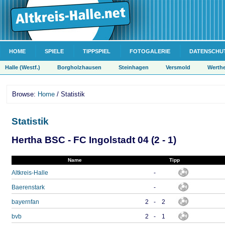
HOME
SPIELE
TIPPSPIEL
FOTOGALERIE
DATENSCHU
Halle (Westf.)
Borgholzhausen
Steinhagen
Versmold
Werth
Browse:
Home
/ Statistik
Statistik
Hertha BSC - FC Ingolstadt 04 (2 - 1)
Name
Tipp
Altkreis-Halle
-
Baerenstark
-
bayernfan
2
-
2
bvb
2
-
1