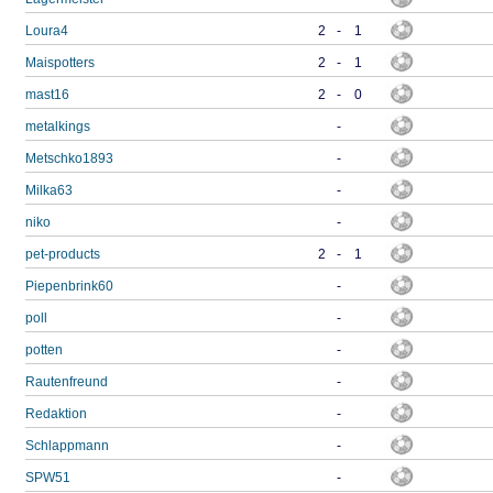
Loura4
2
-
1
Maispotters
2
-
1
mast16
2
-
0
metalkings
-
Metschko1893
-
Milka63
-
niko
-
pet-products
2
-
1
Piepenbrink60
-
poll
-
potten
-
Rautenfreund
-
Redaktion
-
Schlappmann
-
SPW51
-