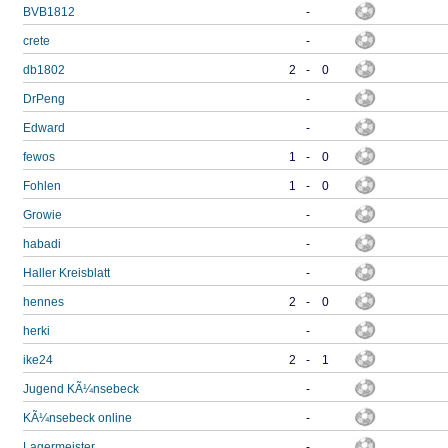
BVB1812
-
crete
-
db1802
2
-
0
DrPeng
-
Edward
-
fewos
1
-
0
Fohlen
1
-
0
Growie
-
habadi
-
Haller Kreisblatt
-
hennes
2
-
0
herki
-
ike24
2
-
1
Jugend KÃ¼nsebeck
-
KÃ¼nsebeck online
-
Lagermeister
-