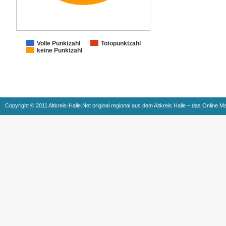
Volle Punktzahl
Totopunktzahl
keine Punktzahl
Copyright © 2011 Altkreis-Halle.Net original regional aus dem Altkreis Halle – das Online M