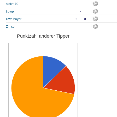
stekra70
-
tiptop
-
UweMayer
2
-
0
Zimsen
-
Punktzahl anderer Tipper