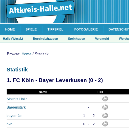
HOME
SPIELE
TIPPSPIEL
FOTOGALERIE
DATENSCHU
Halle (Westf.)
Borgholzhausen
Steinhagen
Versmold
Werth
Browse:
Home
/ Statistik
Statistik
1. FC Köln - Bayer Leverkusen (0 - 2)
Name
Tipp
Altkreis-Halle
-
Baerenstark
-
bayernfan
1
-
2
bvb
0
-
2