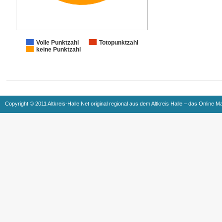
Volle Punktzahl
Totopunktzahl
keine Punktzahl
Copyright © 2011 Altkreis-Halle.Net original regional aus dem Altkreis Halle – das Online M