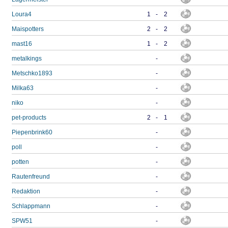
Loura4
1
-
2
Maispotters
2
-
2
mast16
1
-
2
metalkings
-
Metschko1893
-
Milka63
-
niko
-
pet-products
2
-
1
Piepenbrink60
-
poll
-
potten
-
Rautenfreund
-
Redaktion
-
Schlappmann
-
SPW51
-