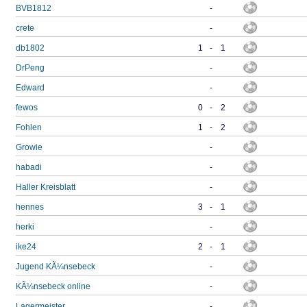
BVB1812
-
crete
-
db1802
1
-
1
DrPeng
-
Edward
-
fewos
0
-
2
Fohlen
1
-
2
Growie
-
habadi
-
Haller Kreisblatt
-
hennes
3
-
1
herki
-
ike24
2
-
1
Jugend KÃ¼nsebeck
-
KÃ¼nsebeck online
-
Lagermeister
-