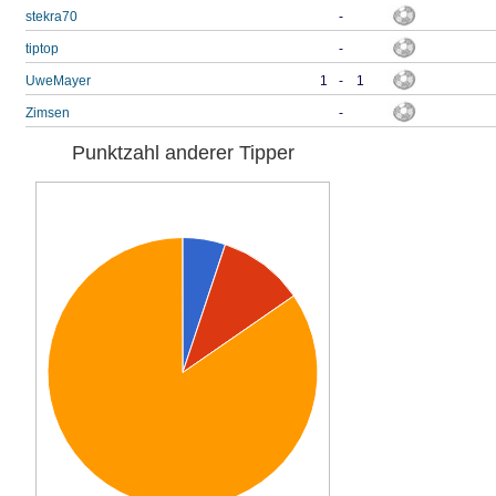
stekra70
-
tiptop
-
UweMayer
1
-
1
Zimsen
-
Punktzahl anderer Tipper