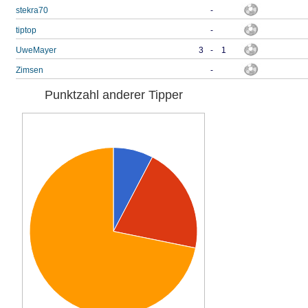
stekra70
-
tiptop
-
UweMayer
3
-
1
Zimsen
-
Punktzahl anderer Tipper