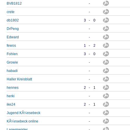
BVB1812
-
crete
-
db1802
3
-
0
DrPeng
-
Edward
-
fewos
1
-
2
Fohlen
3
-
0
Growie
-
habadi
-
Haller Kreisblatt
-
hennes
2
-
1
herki
-
ike24
2
-
1
Jugend KÃ¼nsebeck
-
KÃ¼nsebeck online
-
Lagermeister
-