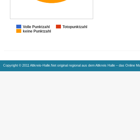
Volle Punktzahl
Totopunktzahl
keine Punktzahl
Copyright © 2011 Altkreis-Halle.Net original regional aus dem Altkreis Halle – das Online M