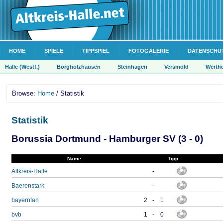
HOME
SPIELE
TIPPSPIEL
FOTOGALERIE
DATENSCHU
Halle (Westf.)
Borgholzhausen
Steinhagen
Versmold
Werth
Browse:
Home
/ Statistik
Statistik
Borussia Dortmund - Hamburger SV (3 - 0)
Name
Tipp
Altkreis-Halle
-
Baerenstark
-
bayernfan
2
-
1
bvb
1
-
0