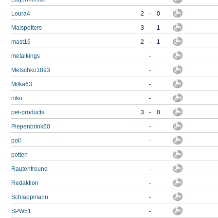
Loura4
2
-
0
Maispotters
3
-
1
mast16
2
-
1
metalkings
-
Metschko1893
-
Milka63
-
niko
-
pet-products
3
-
0
Piepenbrink60
-
poll
-
potten
-
Rautenfreund
-
Redaktion
-
Schlappmann
-
SPW51
-