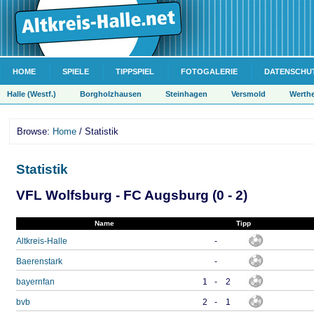
HOME
SPIELE
TIPPSPIEL
FOTOGALERIE
DATENSCHU
Halle (Westf.)
Borgholzhausen
Steinhagen
Versmold
Werth
Browse:
Home
/ Statistik
Statistik
VFL Wolfsburg - FC Augsburg (0 - 2)
Name
Tipp
Altkreis-Halle
-
Baerenstark
-
bayernfan
1
-
2
bvb
2
-
1