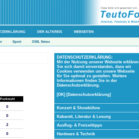
TZERKLÄRUNG
DER ALTKREIS
WEBSEITEN
er
Sport
OWL News
DATENSCHUTZERKLÄRUNG:
Mit der Nutzung unserer Webseite erklären
Sie sich damit einverstanden, dass wir
Cookies verwenden um unsere Webseite
für Sie optimal zu gestalten. Weitere
Informationen finden Sie in der
Datenschutzerklärung.
[OK] [Datenschutzerklärung]
Punktzahl
0
Konzert & Showbühne
0
Kabarett, Literatur & Lesung
2
Ausflug- & Freizeittipps
Hardware & Technik
0