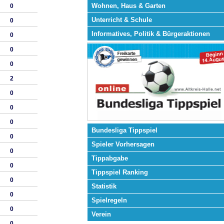
Wohnen, Haus & Garten
0
Unterricht & Schule
0
Informatives, Politik & Bürgeraktionen
0
0
0
2
0
0
0
Bundesliga Tippspiel
0
Spieler Vorhersagen
0
Tippabgabe
0
Tippspiel Ranking
0
Statistik
0
Spielregeln
0
Verein
0