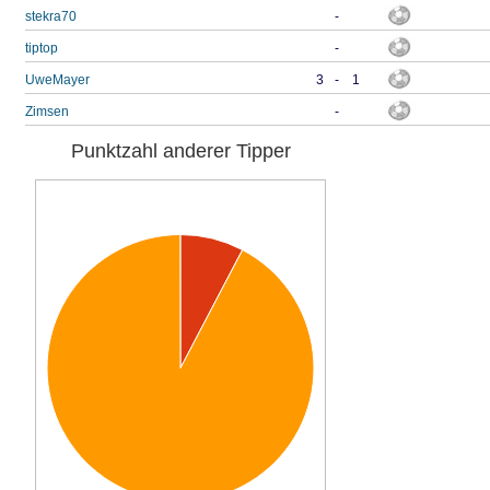
stekra70
-
tiptop
-
UweMayer
3
-
1
Zimsen
-
Punktzahl anderer Tipper