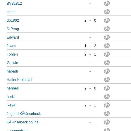
BVB1812
-
crete
-
db1802
2
-
0
DrPeng
-
Edward
-
fewos
1
-
2
Fohlen
2
-
1
Growie
-
habadi
-
Haller Kreisblatt
-
hennes
2
-
0
herki
-
ike24
2
-
1
Jugend KÃ¼nsebeck
-
KÃ¼nsebeck online
-
Lagermeister
-