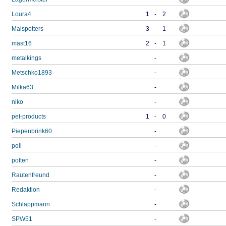
Loura4
1
-
2
Maispotters
3
-
1
mast16
2
-
1
metalkings
-
Metschko1893
-
Milka63
-
niko
-
pet-products
1
-
0
Piepenbrink60
-
poll
-
potten
-
Rautenfreund
-
Redaktion
-
Schlappmann
-
SPW51
-