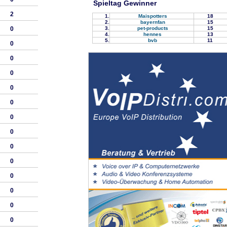
Spieltag Gewinner
2
1.
Maispotters
18
2.
bayernfan
15
3.
pet-products
15
0
4.
hennes
13
5.
bvb
11
0
0
0
0
0
0
0
0
0
0
0
0
0