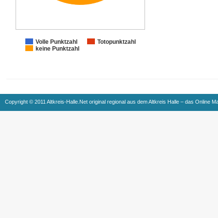
Volle Punktzahl
Totopunktzahl
keine Punktzahl
Copyright © 2011 Altkreis-Halle.Net original regional aus dem Altkreis Halle – das Online M