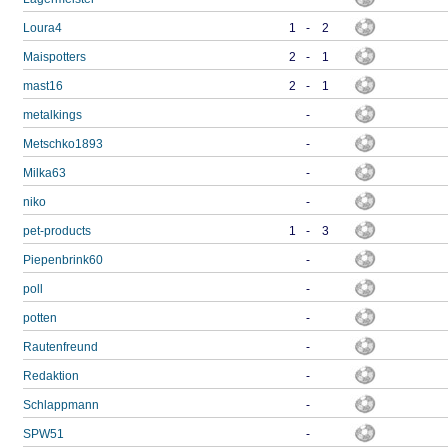
Loura4
1
-
2
Maispotters
2
-
1
mast16
2
-
1
metalkings
-
Metschko1893
-
Milka63
-
niko
-
pet-products
1
-
3
Piepenbrink60
-
poll
-
potten
-
Rautenfreund
-
Redaktion
-
Schlappmann
-
SPW51
-