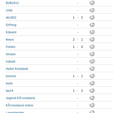
BVB1812
-
crete
-
db1802
1
-
2
DrPeng
-
Edward
-
fewos
2
-
1
Fohlen
1
-
0
Growie
-
habadi
-
Haller Kreisblatt
-
hennes
1
-
1
herki
-
ike24
1
-
2
Jugend KÃ¼nsebeck
-
KÃ¼nsebeck online
-
Lagermeister
-