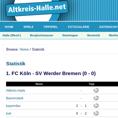
HOME
SPIELE
TIPPSPIEL
FOTOGALERIE
DATENSCHU
Halle (Westf.)
Borgholzhausen
Steinhagen
Versmold
Werth
Browse:
Home
/ Statistik
Statistik
1. FC Köln - SV Werder Bremen (0 - 0)
Name
Tipp
Altkreis-Halle
-
Baerenstark
-
bayernfan
2
-
1
bvb
0
-
2