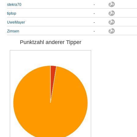
stekra70
-
tiptop
-
UweMayer
-
Zimsen
-
Punktzahl anderer Tipper