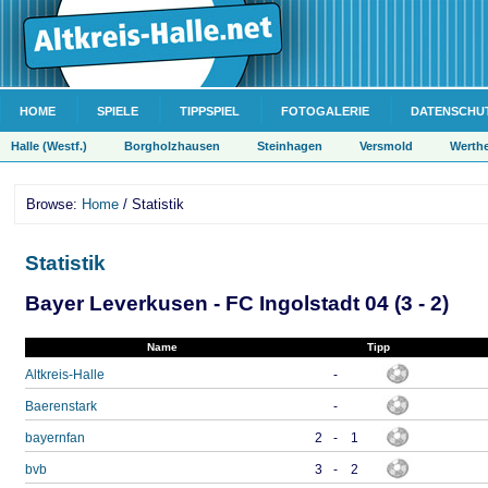
HOME
SPIELE
TIPPSPIEL
FOTOGALERIE
DATENSCHU
Halle (Westf.)
Borgholzhausen
Steinhagen
Versmold
Werth
Browse:
Home
/ Statistik
Statistik
Bayer Leverkusen - FC Ingolstadt 04 (3 - 2)
Name
Tipp
Altkreis-Halle
-
Baerenstark
-
bayernfan
2
-
1
bvb
3
-
2