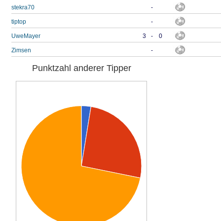
stekra70
-
tiptop
-
UweMayer
3
-
0
Zimsen
-
Punktzahl anderer Tipper