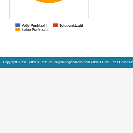
Volle Punktzahl
Totopunktzahl
keine Punktzahl
Copyright © 2011 Altkreis-Halle.Net original regional aus dem Altkreis Halle – das Online M