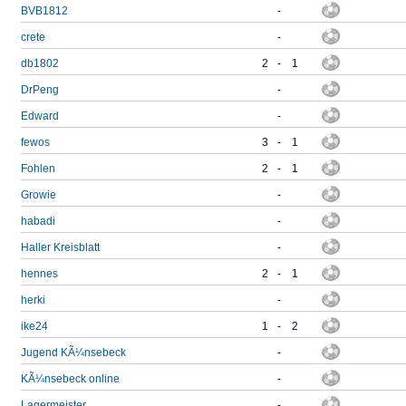
BVB1812
-
crete
-
db1802
2
-
1
DrPeng
-
Edward
-
fewos
3
-
1
Fohlen
2
-
1
Growie
-
habadi
-
Haller Kreisblatt
-
hennes
2
-
1
herki
-
ike24
1
-
2
Jugend KÃ¼nsebeck
-
KÃ¼nsebeck online
-
Lagermeister
-