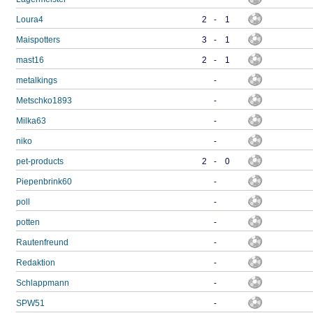
Loura4
2
-
1
Maispotters
3
-
1
mast16
2
-
1
metalkings
-
Metschko1893
-
Milka63
-
niko
-
pet-products
2
-
0
Piepenbrink60
-
poll
-
potten
-
Rautenfreund
-
Redaktion
-
Schlappmann
-
SPW51
-