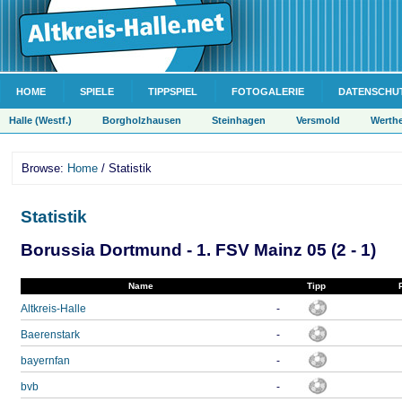
HOME
SPIELE
TIPPSPIEL
FOTOGALERIE
DATENSCHU
Halle (Westf.)
Borgholzhausen
Steinhagen
Versmold
Werth
Browse:
Home
/ Statistik
Statistik
Borussia Dortmund - 1. FSV Mainz 05 (2 - 1)
Name
Tipp
Altkreis-Halle
-
Baerenstark
-
bayernfan
-
bvb
-