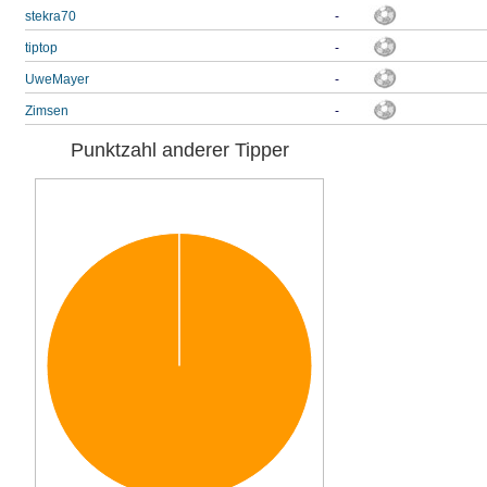
stekra70
-
tiptop
-
UweMayer
-
Zimsen
-
Punktzahl anderer Tipper