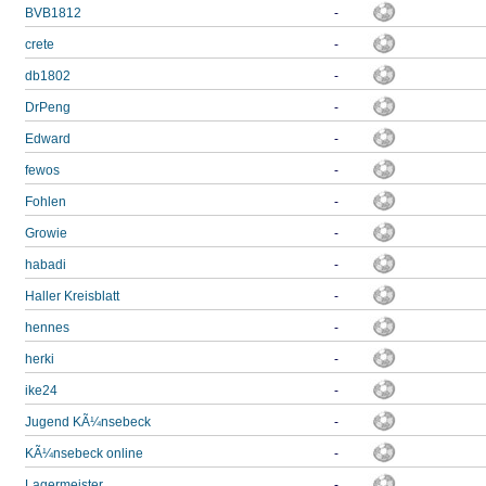
BVB1812
-
crete
-
db1802
-
DrPeng
-
Edward
-
fewos
-
Fohlen
-
Growie
-
habadi
-
Haller Kreisblatt
-
hennes
-
herki
-
ike24
-
Jugend KÃ¼nsebeck
-
KÃ¼nsebeck online
-
Lagermeister
-