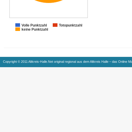
Volle Punktzahl
Totopunktzahl
keine Punktzahl
Copyright © 2011 Altkreis-Halle.Net original regional aus dem Altkreis Halle – das Online M