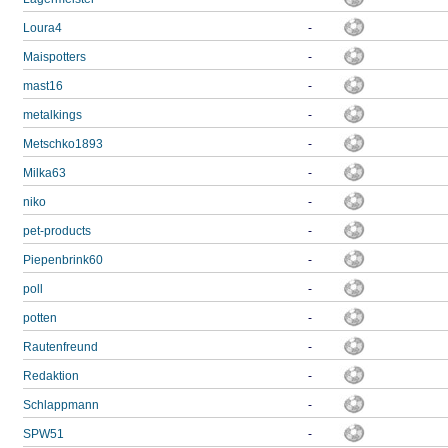
Loura4
-
Maispotters
-
mast16
-
metalkings
-
Metschko1893
-
Milka63
-
niko
-
pet-products
-
Piepenbrink60
-
poll
-
potten
-
Rautenfreund
-
Redaktion
-
Schlappmann
-
SPW51
-