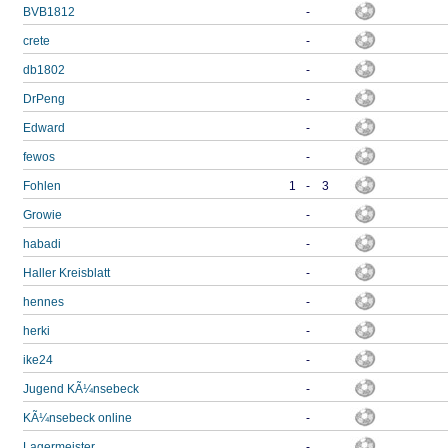
BVB1812
-
crete
-
db1802
-
DrPeng
-
Edward
-
fewos
-
Fohlen
1
-
3
Growie
-
habadi
-
Haller Kreisblatt
-
hennes
-
herki
-
ike24
-
Jugend KÃ¼nsebeck
-
KÃ¼nsebeck online
-
Lagermeister
-