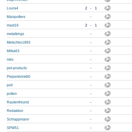
Loura4
2
-
1
Maispotters
-
mast16
2
-
1
metalkings
-
Metschko1893
-
Milka63
-
niko
-
pet-products
-
Piepenbrink60
-
poll
-
potten
-
Rautenfreund
-
Redaktion
-
Schlappmann
-
SPW51
-