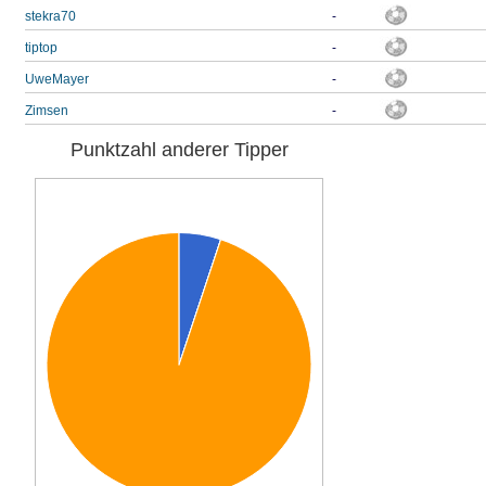
stekra70
-
tiptop
-
UweMayer
-
Zimsen
-
Punktzahl anderer Tipper