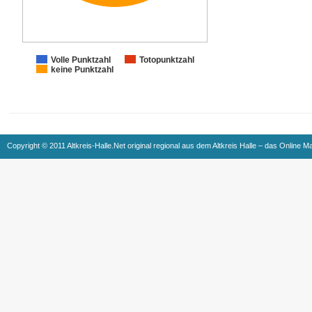
Volle Punktzahl
Totopunktzahl
keine Punktzahl
Copyright © 2011 Altkreis-Halle.Net original regional aus dem Altkreis Halle – das Online M