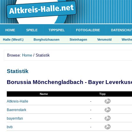
HOME
SPIELE
TIPPSPIEL
FOTOGALERIE
DATENSCHU
Halle (Westf.)
Borgholzhausen
Steinhagen
Versmold
Werth
Browse:
Home
/ Statistik
Statistik
Borussia Mönchengladbach - Bayer Leverkusen
Name
Tipp
Altkreis-Halle
-
Baerenstark
-
bayernfan
-
bvb
-