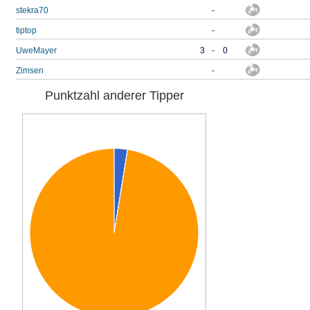
stekra70
-
tiptop
-
UweMayer
3
-
0
Zimsen
-
Punktzahl anderer Tipper