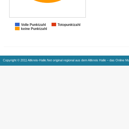
Volle Punktzahl
Totopunktzahl
keine Punktzahl
Copyright © 2011 Altkreis-Halle.Net original regional aus dem Altkreis Halle – das Online M