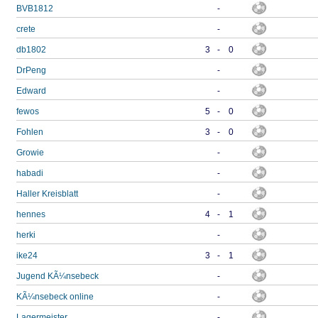
BVB1812
-
crete
-
db1802
3
-
0
DrPeng
-
Edward
-
fewos
5
-
0
Fohlen
3
-
0
Growie
-
habadi
-
Haller Kreisblatt
-
hennes
4
-
1
herki
-
ike24
3
-
1
Jugend KÃ¼nsebeck
-
KÃ¼nsebeck online
-
Lagermeister
-