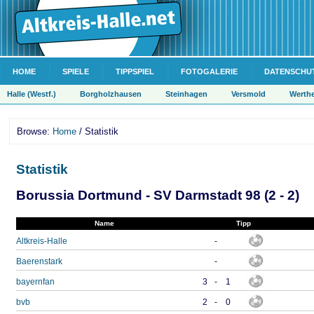
HOME
SPIELE
TIPPSPIEL
FOTOGALERIE
DATENSCHU
Halle (Westf.)
Borgholzhausen
Steinhagen
Versmold
Werth
Browse:
Home
/ Statistik
Statistik
Borussia Dortmund - SV Darmstadt 98 (2 - 2)
Name
Tipp
Altkreis-Halle
-
Baerenstark
-
bayernfan
3
-
1
bvb
2
-
0