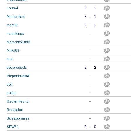
Loura4
2
-
1
Maispotters
3
-
1
mast16
2
-
1
metalkings
-
Metschko1893
-
Milka63
-
niko
-
pet-products
2
-
2
Piepenbrink60
-
poll
-
potten
-
Rautenfreund
-
Redaktion
-
Schlappmann
-
SPW51
3
-
0