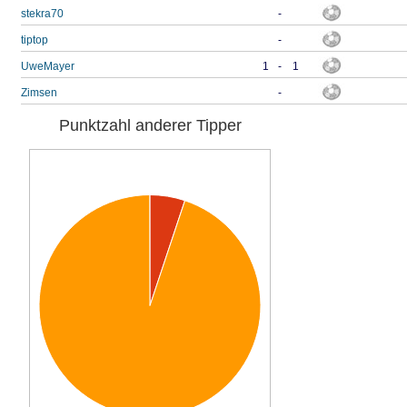
stekra70
-
tiptop
-
UweMayer
1
-
1
Zimsen
-
Punktzahl anderer Tipper