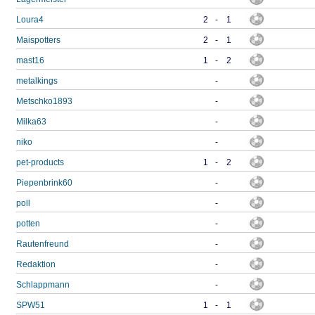
Loura4
2
-
1
Maispotters
2
-
1
mast16
1
-
2
metalkings
-
Metschko1893
-
Milka63
-
niko
-
pet-products
1
-
2
Piepenbrink60
-
poll
-
potten
-
Rautenfreund
-
Redaktion
-
Schlappmann
-
SPW51
1
-
1