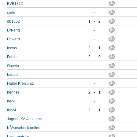
BVB1812
-
crete
-
db1802
1
-
2
DrPeng
-
Edward
-
fewos
2
-
1
Fohlen
2
-
0
Growie
-
habadi
-
Haller Kreisblatt
-
hennes
2
-
1
herki
-
ike24
2
-
1
Jugend KÃ¼nsebeck
-
KÃ¼nsebeck online
-
Lagermeister
-