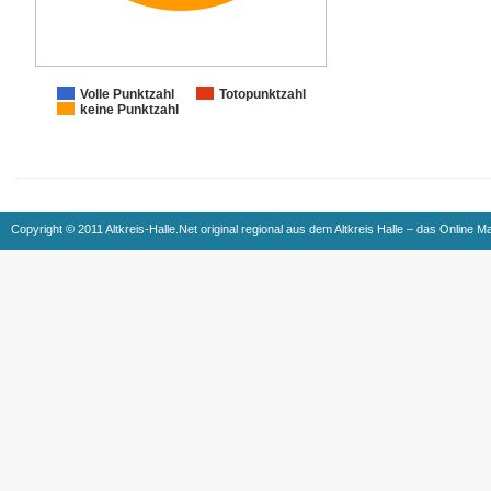
Volle Punktzahl
Totopunktzahl
keine Punktzahl
Copyright © 2011 Altkreis-Halle.Net original regional aus dem Altkreis Halle – das Online M