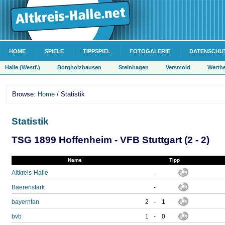
HOME
SPIELE
TIPPSPIEL
FOTOGALERIE
DATENSCHU
Halle (Westf.)
Borgholzhausen
Steinhagen
Versmold
Werth
Browse:
Home
/ Statistik
Statistik
TSG 1899 Hoffenheim - VFB Stuttgart (2 - 2)
Name
Tipp
Altkreis-Halle
-
Baerenstark
-
bayernfan
2
-
1
bvb
1
-
0