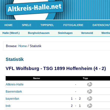
HOME
SPIELE
TIPPSPIEL
FOTOGALERIE
DATENSCHU
Halle (Westf.)
Borgholzhausen
Steinhagen
Versmold
Werth
Browse:
Home
/ Statistik
Statistik
VFL Wolfsburg - TSG 1899 Hoffenheim (4 - 2)
Name
Tipp
Altkreis-Halle
-
Baerenstark
-
bayernfan
1
-
2
bvb
2
-
1