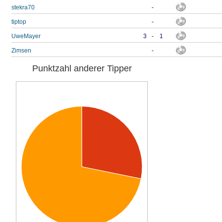
stekra70
-
tiptop
-
UweMayer
3
-
1
Zimsen
-
Punktzahl anderer Tipper