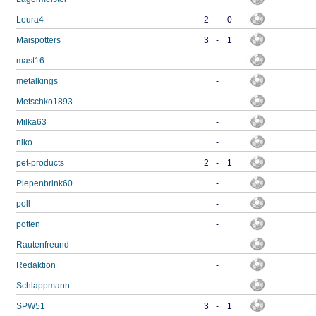
Loura4
2
-
0
Maispotters
3
-
1
mast16
-
metalkings
-
Metschko1893
-
Milka63
-
niko
-
pet-products
2
-
1
Piepenbrink60
-
poll
-
potten
-
Rautenfreund
-
Redaktion
-
Schlappmann
-
SPW51
3
-
1