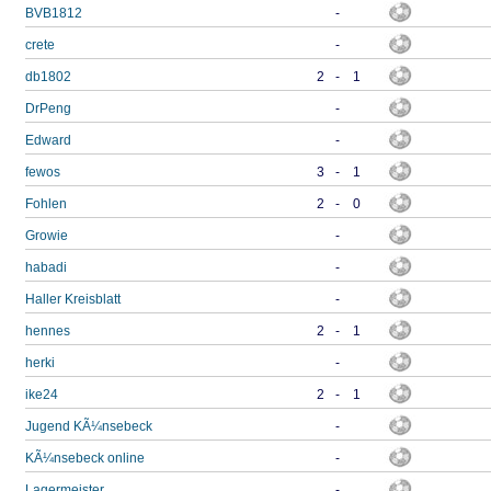
BVB1812
-
crete
-
db1802
2
-
1
DrPeng
-
Edward
-
fewos
3
-
1
Fohlen
2
-
0
Growie
-
habadi
-
Haller Kreisblatt
-
hennes
2
-
1
herki
-
ike24
2
-
1
Jugend KÃ¼nsebeck
-
KÃ¼nsebeck online
-
Lagermeister
-