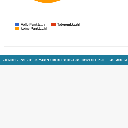
Volle Punktzahl
Totopunktzahl
keine Punktzahl
Copyright © 2011 Altkreis-Halle.Net original regional aus dem Altkreis Halle – das Online M