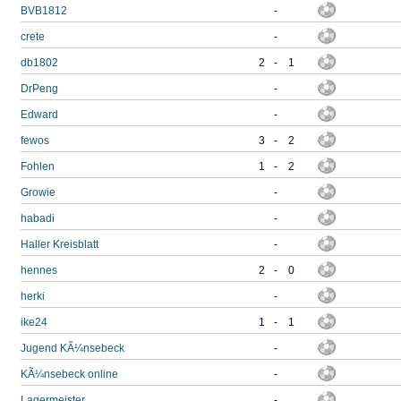
BVB1812
-
crete
-
db1802
2
-
1
DrPeng
-
Edward
-
fewos
3
-
2
Fohlen
1
-
2
Growie
-
habadi
-
Haller Kreisblatt
-
hennes
2
-
0
herki
-
ike24
1
-
1
Jugend KÃ¼nsebeck
-
KÃ¼nsebeck online
-
Lagermeister
-