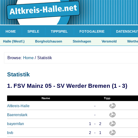
HOME
SPIELE
TIPPSPIEL
FOTOGALERIE
DATENSCHU
Halle (Westf.)
Borgholzhausen
Steinhagen
Versmold
Werth
Browse:
Home
/ Statistik
Statistik
1. FSV Mainz 05 - SV Werder Bremen (1 - 3)
Name
Tipp
Altkreis-Halle
-
Baerenstark
-
bayernfan
1
-
2
bvb
2
-
1