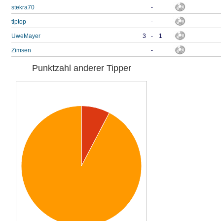
stekra70
-
tiptop
-
UweMayer
3
-
1
Zimsen
-
Punktzahl anderer Tipper