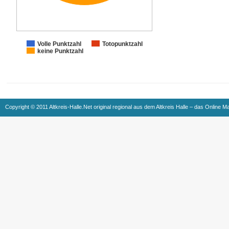
Volle Punktzahl
Totopunktzahl
keine Punktzahl
Copyright © 2011 Altkreis-Halle.Net original regional aus dem Altkreis Halle – das Online M