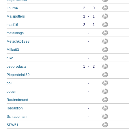
Loura4
2
-
0
Maispotters
2
-
1
mast16
2
-
1
metalkings
-
Metschko1893
-
Milka63
-
niko
-
pet-products
1
-
2
Piepenbrink60
-
poll
-
potten
-
Rautenfreund
-
Redaktion
-
Schlappmann
-
SPW51
-