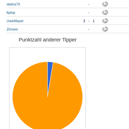
stekra70
-
tiptop
-
UweMayer
3
-
1
Zimsen
-
Punktzahl anderer Tipper