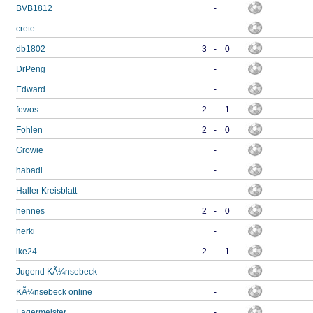
BVB1812
-
crete
-
db1802
3
-
0
DrPeng
-
Edward
-
fewos
2
-
1
Fohlen
2
-
0
Growie
-
habadi
-
Haller Kreisblatt
-
hennes
2
-
0
herki
-
ike24
2
-
1
Jugend KÃ¼nsebeck
-
KÃ¼nsebeck online
-
Lagermeister
-