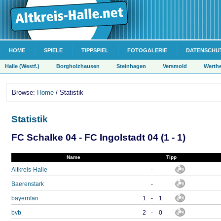
HOME
SPIELE
TIPPSPIEL
FOTOGALERIE
DATENSCHU
Halle (Westf.)
Borgholzhausen
Steinhagen
Versmold
Werth
Browse:
Home
/ Statistik
Statistik
FC Schalke 04 - FC Ingolstadt 04 (1 - 1)
Name
Tipp
Altkreis-Halle
-
Baerenstark
-
bayernfan
1
-
1
bvb
2
-
0