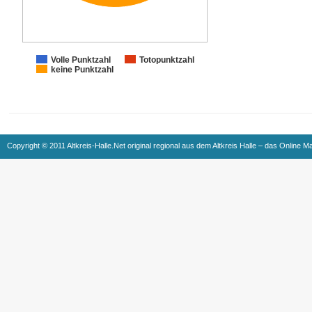
Volle Punktzahl
Totopunktzahl
keine Punktzahl
Copyright © 2011 Altkreis-Halle.Net original regional aus dem Altkreis Halle – das Online M